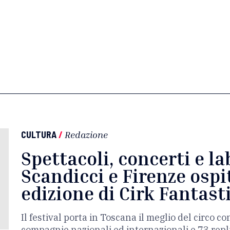
CULTURA
/
Redazione
Spettacoli, concerti e la
Scandicci e Firenze osp
edizione di Cirk Fantast
Il festival porta in Toscana il meglio del circo 
compagnie nazionali ed internazionali e 73 repli