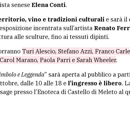
tista senese
Elena Conti
.
erritorio, vino e tradizioni culturali
e sarà il
sposizione incentrata sull’artista
Renato Ferr
tura alle sculture, fino ai tessuti dipinti.
orranno
Turi Alescio, Stefano Azzi, Franco Carlet
 Carol Marano, Paola Parri e Sarah Wheeler
.
Simbolo e Leggenda
” sarà aperta al pubblico a par
ttobre, dalle 10 alle 18 e
l’ingresso è libero
. L
sage presso l’Enoteca di Castello di Meleto al q