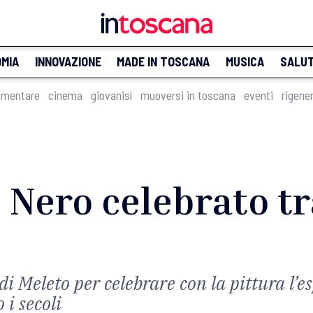
MIA
INNOVAZIONE
MADE IN TOSCANA
MUSICA
SALU
imentare
cinema
giovanisì
muoversi in toscana
eventi
rigene
lo Nero celebrato t
 di Meleto per celebrare con la pittura l’e
 i secoli