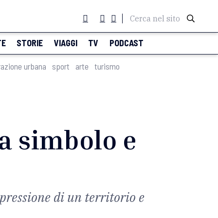
Cerca nel sito
TE
STORIE
VIAGGI
TV
PODCAST
razione urbana
sport
arte
turismo
ra simbolo e
spressione di un territorio e