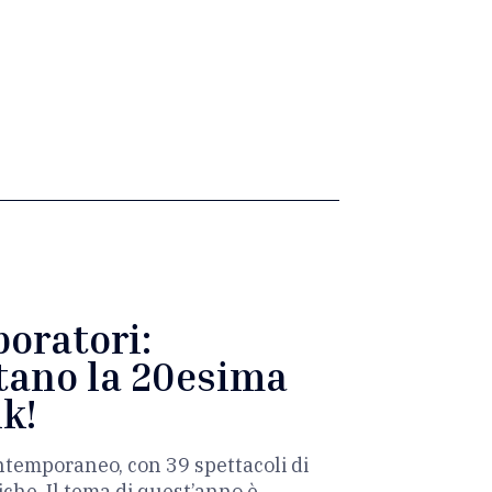
boratori:
itano la 20esima
ik!
contemporaneo, con 39 spettacoli di
che. Il tema di quest’anno è