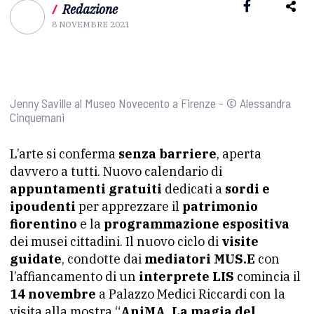
/
Redazione
8 NOVEMBRE 2021
Jenny Saville al Museo Novecento a Firenze - © Alessandra
Cinquemani
L’arte si conferma
senza barriere
, aperta
davvero a tutti. Nuovo calendario di
appuntamenti gratuiti
dedicati a
sordi e
ipoudenti
per apprezzare il
patrimonio
fiorentino
e la
programmazione espositiva
dei musei cittadini. Il nuovo ciclo di
visite
guidate
, condotte dai
mediatori MUS.E
con
l’affiancamento di un
interprete LIS
comincia il
14 novembre
a Palazzo Medici Riccardi con la
visita alla mostra “
AniMA. La magia del