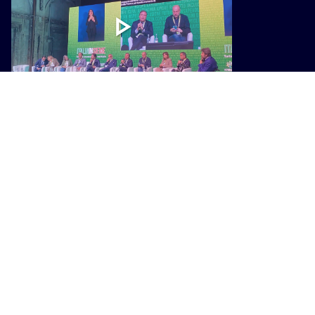
VIAGGI
Italia Insieme: la Toscana investe
nel turismo accessibile
VIAGGI
Il turismo all’aria aperta piace