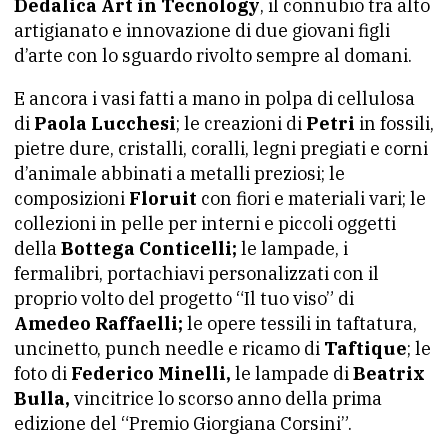
Dedalica Art in Tecnology
, il connubio tra alto
artigianato e innovazione di due giovani figli
d’arte con lo sguardo rivolto sempre al domani.
E ancora i vasi fatti a mano in polpa di cellulosa
di
Paola Lucchesi
; le creazioni di
Petri
in fossili,
pietre dure, cristalli, coralli, legni pregiati e corni
d’animale abbinati a metalli preziosi; le
composizioni
Floruit
con fiori e materiali vari; le
collezioni in pelle per interni e piccoli oggetti
della
Bottega Conticelli;
le lampade, i
fermalibri, portachiavi personalizzati con il
proprio volto del progetto “Il tuo viso” di
Amedeo Raffaelli;
le opere tessili in taftatura,
uncinetto, punch needle e ricamo di
Taftique
; le
foto di
Federico Minelli,
le lampade di
Beatrix
Bulla,
vincitrice lo scorso anno della prima
edizione del “Premio Giorgiana Corsini”.