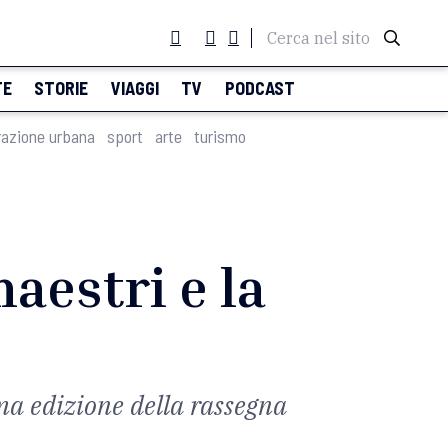
Cerca nel sito
TE
STORIE
VIAGGI
TV
PODCAST
razione urbana
sport
arte
turismo
aestri e la
ima edizione della rassegna