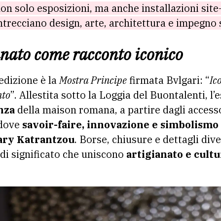
on solo esposizioni, ma anche installazioni site-
trecciano design, arte, architettura e impegno 
ianato come racconto iconico
edizione è la
Mostra Principe
firmata Bvlgari: “
Ic
nto
”. Allestita sotto la Loggia del Buontalenti, l
nza
della maison romana, a partire dagli accesso
 dove
savoir-faire, innovazione e simbolismo
ry Katrantzou
. Borse, chiusure e dettagli dive
 di significato che uniscono
artigianato e cultu