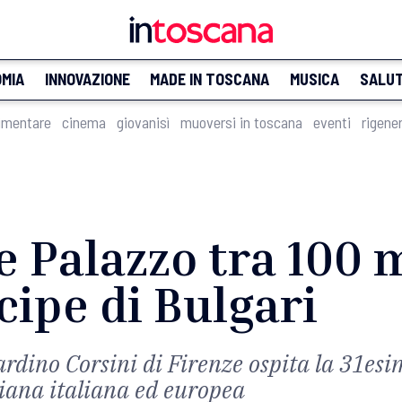
MIA
INNOVAZIONE
MADE IN TOSCANA
MUSICA
SALU
imentare
cinema
giovanisì
muoversi in toscana
eventi
rigene
e Palazzo tra 100 m
ipe di Bulgari
ardino Corsini di Firenze ospita la 31es
giana italiana ed europea