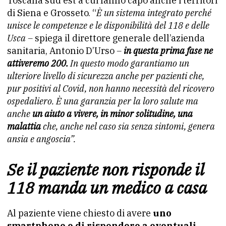
Toscana sud est a cui fanno capo anche i territori
di Siena e Grosseto. “
È un sistema integrato perché
unisce le competenze e
le disponibilità del 118 e delle
Usca –
spiega il direttore generale dell’azienda
sanitaria, Antonio D’Urso
–
in questa prima fase ne
attiveremo 200.
In questo modo garantiamo un
ulteriore livello
di sicurezza anche per pazienti che,
pur positivi al Covid, non
hanno necessità del ricovero
ospedaliero. È una garanzia per la
loro salute ma
anche
un aiuto a vivere, in minor solitudine, una
malattia
che, anche nel caso sia senza sintomi, genera
ansia e
angoscia”.
Se il paziente non risponde il
118 manda un medico a casa
Al paziente viene chiesto di avere
uno
smartphone e di rispondere a eventuali