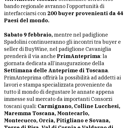
bando regionale avranno l’opportunità di
interfacciarsi con
200 buyer provenienti da 44
Paesi del mondo.
Sabato 9 febbraio,
mentre nel padiglione
Spadolini continueranno gli incontri tra buyer e
seller di BuyWine, nel padiglione Cavaniglia
prenderà il via anche
PrimAnteprima
: la
giornata dedicata all’inaugurazione della
Settimana delle Anteprime di Toscana
.
PrimAnteprima offrirà la possibilità ad addetti ai
lavori e stampa specializzata proveniente da
tutto il mondo di degustare le annate appena
immesse sul mercato da importanti Consorzi
toscani quali:
Carmignano, Colline Lucchesi,
Maremma Toscana, Montecarlo,
Montecucco, Orcia, Pitigliano e Sovana,
Terre di Pisa, Val di Cornia e Valdarno di