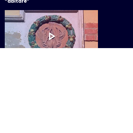
“abitare”
CULTURA
Cento anni della FAP, una mostra
racconta il trenino che cambiò la
Montagna Pistoiese