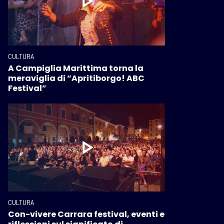
CULTURA
A Campiglia Marittima torna la
meraviglia di “Apritiborgo! ABC
Festival”
CULTURA
Con-vivere Carrara festival, eventi e