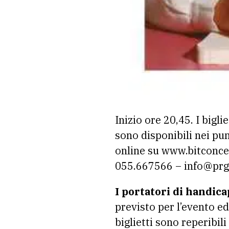
Inizio ore 20,45. I bigl
sono disponibili nei pu
online su www.bitconcer
055.667566 – info@prgfi
I portatori di handica
previsto per l’evento e
biglietti sono reperibi