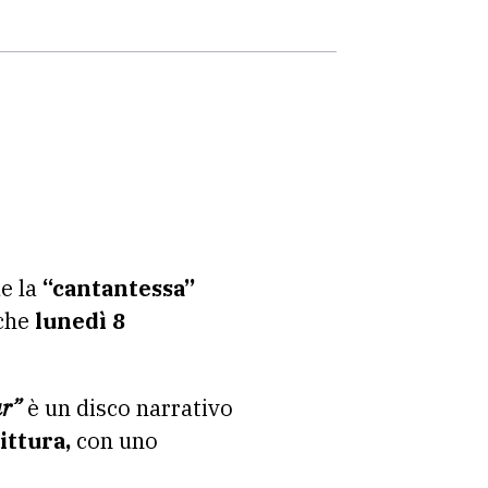
de la
“cantantessa”
che
lunedì 8
ar”
è un disco narrativo
ittura,
con uno