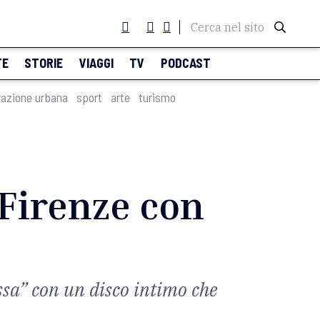
Cerca nel sito
TE
STORIE
VIAGGI
TV
PODCAST
razione urbana
sport
arte
turismo
Firenze con
ssa” con un disco intimo che