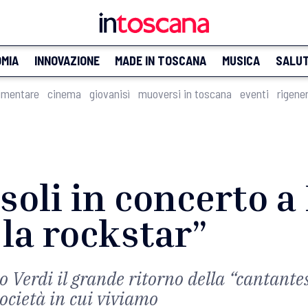
MIA
INNOVAZIONE
MADE IN TOSCANA
MUSICA
SALU
imentare
cinema
giovanisì
muoversi in toscana
eventi
rigene
oli in concerto a 
 la rockstar”
 Verdi il grande ritorno della “cantante
società in cui viviamo