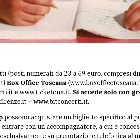
ietti (posti numerati da 23 a 69 euro, compresi dir
nti
Box Office Toscana
(www.boxofficetoscana.it
ti.it e www.ticketone.it.
Si accede solo con gr
renze.it – www.bitconcerti.it.
p
possono acquistare un biglietto specifico al p
d entrare con un accompagnatore, a cui è concess
li esclusivamente su prenotazione telefonica al