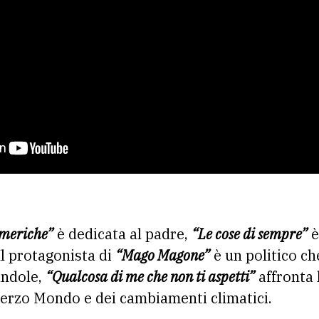
meriche”
è dedicata al padre,
“Le cose di sempre”
è
l protagonista di
“Mago Magone”
è un politico ch
andole,
“Qualcosa di me che non ti aspetti”
affronta 
Terzo Mondo e dei cambiamenti climatici.