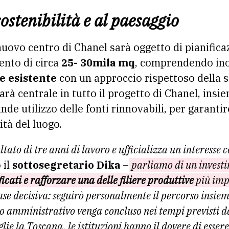
ostenibilità e al paesaggio
 nuovo centro di Chanel sarà oggetto di pianifica
nto di circa
25- 30mila mq
, comprendendo ino
e esistente
con un approccio rispettoso della s
arà centrale in tutto il progetto di Chanel, insi
ande utilizzo delle fonti rinnovabili, per garanti
ità del luogo.
ultato di tre anni di lavoro e ufficializza un interesse
 il
sottosegretario Dika
–
parliamo di un invest
ficati e rafforzare una delle filiere produttive
più imp
fase decisiva: seguirò personalmente il percorso insieme
o amministrativo venga concluso nei tempi previsti d
ie la Toscana, le istituzioni hanno il dovere di essere