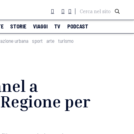
Cerca nel sito
TE
STORIE
VIAGGI
TV
PODCAST
razione urbana
sport
arte
turismo
anel a
n Regione per