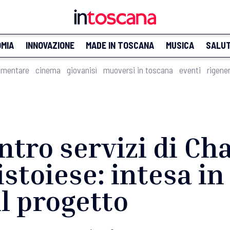
MIA
INNOVAZIONE
MADE IN TOSCANA
MUSICA
SALU
imentare
cinema
giovanisì
muoversi in toscana
eventi
rigene
tro servizi di Ch
istoiese: intesa i
l progetto