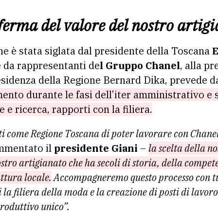
erma del valore del nostro artig
che è stata siglata dal presidente della Toscana
E
e da rappresentanti de
l Gruppo Chanel
, alla p
esidenza della Regione Bernard Dika, prevede d
nto durante le fasi dell’iter amministrativo e 
e ricerca, rapporti con la filiera.
 come Regione Toscana di poter lavorare con Chanel, 
mmentato il
presidente Giani
–
la scelta della n
stro artigianato che ha secoli di storia, della compete
ttura locale.
Accompagneremo questo processo con tutt
la filiera della moda e la creazione di posti di lavo
roduttivo unico”.