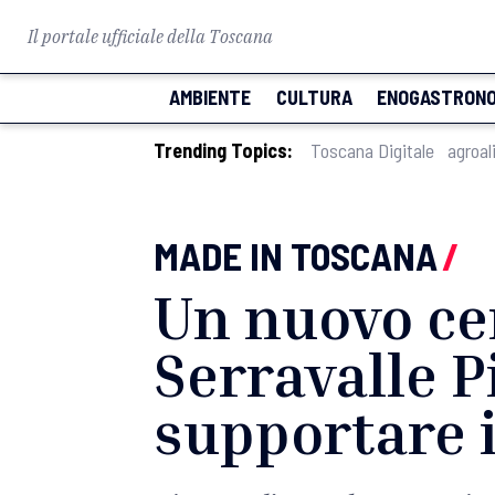
Il portale ufficiale della Toscana
AMBIENTE
CULTURA
ENOGASTRONO
Trending Topics:
Toscana Digitale
agroal
MADE IN TOSCANA
/
Un nuovo cen
Serravalle P
supportare i