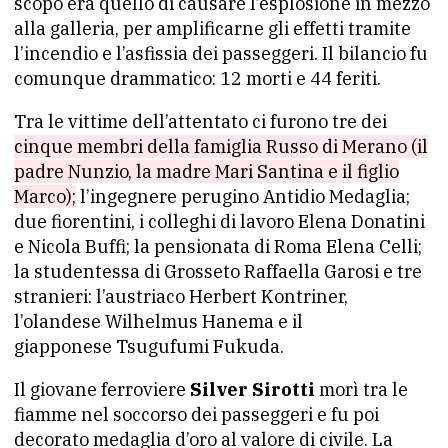
scopo era quello di causare l’esplosione in mezzo
alla galleria, per amplificarne gli effetti tramite
l’incendio e l’asfissia dei passeggeri. Il bilancio fu
comunque drammatico: 12 morti e 44 feriti.
Tra le vittime dell’attentato ci furono tre dei
cinque membri della famiglia Russo di Merano (il
padre Nunzio, la madre Mari Santina e il figlio
Marco);
l’ingegnere perugino Antidio Medaglia;
due fiorentini, i colleghi di lavoro Elena Donatini
e Nicola Buffi; la pensionata di Roma Elena Celli;
la studentessa di Grosseto Raffaella Garosi e tre
stranieri: l’austriaco Herbert Kontriner,
l’olandese Wilhelmus Hanema e il
giapponese Tsugufumi Fukuda.
Il giovane ferroviere
Silver Sirotti
morì tra le
fiamme nel soccorso dei passeggeri e fu poi
decorato medaglia d’oro al valore di civile. La