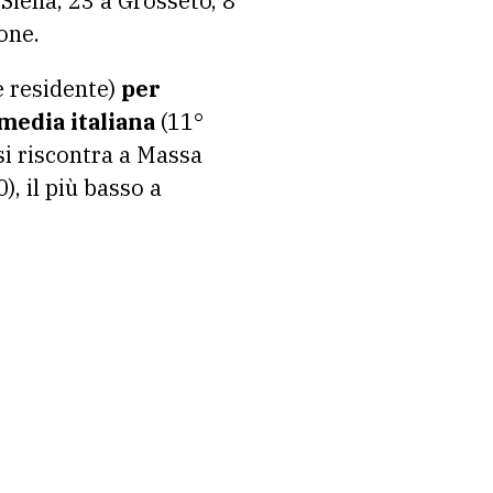
Siena, 23 a Grosseto, 8
one.
 residente)
per
 media italiana
(11°
 si riscontra a Massa
, il più basso a