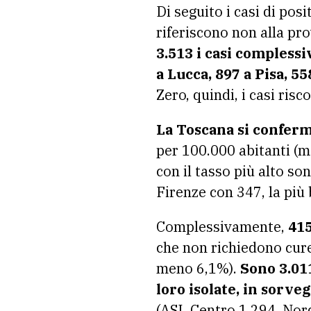
Di seguito i casi di posi
riferiscono non alla pro
3.513 i casi complessiv
a Lucca, 897 a Pisa, 5
Zero, quindi, i casi risc
La Toscana si conferma
per 100.000 abitanti (me
con il tasso più alto s
Firenze con 347, la più
Complessivamente,
415
che non richiedono cure
meno 6,1%).
Sono 3.0
loro isolate, in sorveg
(ASL Centro 1.294, Nord