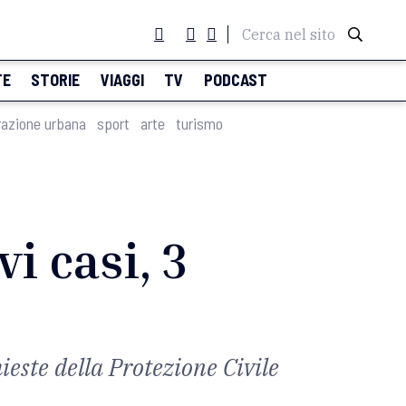
Cerca nel sito
TE
STORIE
VIAGGI
TV
PODCAST
razione urbana
sport
arte
turismo
i casi, 3
hieste della Protezione Civile