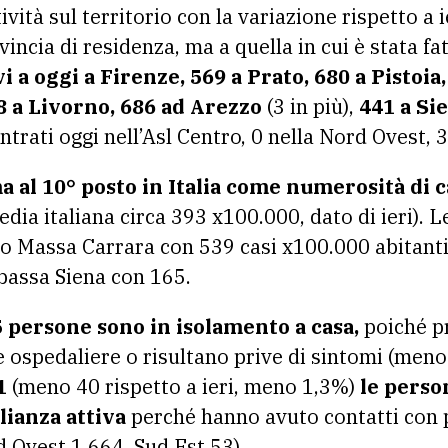
tività sul territorio con la variazione rispetto a i
vincia di residenza, ma a quella in cui è stata fa
i a oggi a Firenze, 569 a Prato, 680 a Pistoia,
58 a Livorno, 686 ad Arezzo
(3 in più),
441 a Si
ontrati oggi nell’Asl Centro, 0 nella Nord Ovest, 3
 al 10° posto in Italia come numerosità di c
dia italiana circa 393 x100.000, dato di ieri). L
ono Massa Carrara con 539 casi x100.000 abitant
 bassa Siena con 165.
 persone sono in isolamento a casa,
poiché pr
 ospedaliere o risultano prive di sintomi (meno 2
11
(meno 40 rispetto a ieri, meno 1,3%)
le perso
lianza attiva
perché hanno avuto contatti con 
 Ovest 1.664, Sud Est 53).