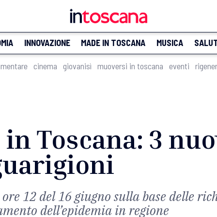
MIA
INNOVAZIONE
MADE IN TOSCANA
MUSICA
SALU
imentare
cinema
giovanisì
muoversi in toscana
eventi
rigene
in Toscana: 3 nuov
guarigioni
e ore 12 del 16 giugno sulla base delle ric
damento dell’epidemia in regione