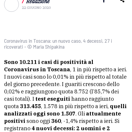
/
Redazione
22 GIUGNO 2020
Coronavirus in Toscana: un nuovo caso, 4 decessi, 27 i
ricoverati - © Maria Shipakina
Sono 10.211 i casi di positività al
Coronavirus in Toscana
, 1 in più rispetto a ieri.
I nuovi casi sono lo 0,01% in più rispetto al totale
del giorno precedente. I guariti crescono dello
0,02% e raggiungono quota 8.752 (l’85,7% dei
casi totali). I
test eseguiti
hanno raggiunto
quota
313.455
, 1.578 in più rispetto a ieri,
quelli
analizzati oggi sono 1.507
. Gli
attualmente
positivi
sono oggi
360
, -1,4% rispetto a ieri. Si
registrano
4 nuovi decessi: 2 uomini e 2