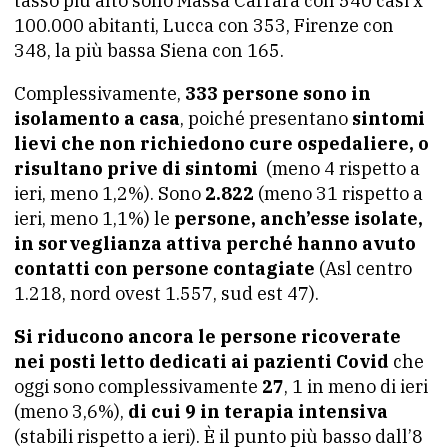
tasso più alto sono Massa Carrara con 540 casi x
100.000 abitanti, Lucca con 353, Firenze con
348, la più bassa Siena con 165.
Complessivamente,
333 persone sono in
isolamento a casa
, poiché presentano
sintomi
lievi che non richiedono cure ospedaliere, o
risultano prive di sintomi
(meno 4 rispetto a
ieri, meno 1,2%). Sono
2.822
(meno 31 rispetto a
ieri, meno 1,1%) le
persone, anch’esse isolate,
in sorveglianza attiva perché hanno avuto
contatti con persone contagiate
(Asl centro
1.218, nord ovest 1.557, sud est 47).
Si riducono ancora le persone ricoverate
nei posti letto dedicati ai pazienti Covid
che
oggi sono complessivamente
27
, 1 in meno di ieri
(meno 3,6%),
di cui 9 in terapia intensiva
(stabili rispetto a ieri). È il punto più basso dall’8