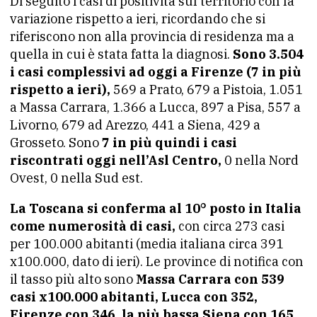
Di seguito i casi di positività sul territorio con la
variazione rispetto a ieri, ricordando che si
riferiscono non alla provincia di residenza ma a
quella in cui è stata fatta la diagnosi.
Sono 3.504
i casi complessivi ad oggi a Firenze (7 in più
rispetto a ieri),
569 a Prato, 679 a Pistoia, 1.051
a Massa Carrara, 1.366 a Lucca, 897 a Pisa, 557 a
Livorno, 679 ad Arezzo, 441 a Siena, 429 a
Grosseto. Sono
7 in più quindi i casi
riscontrati oggi nell’Asl Centro,
0 nella Nord
Ovest, 0 nella Sud est.
La Toscana si conferma al 10° posto in Italia
come numerosità di casi,
con circa 273 casi
per 100.000 abitanti (media italiana circa 391
x100.000, dato di ieri). Le province di notifica con
il tasso più alto sono
Massa Carrara con 539
casi x100.000 abitanti, Lucca con 352,
Firenze con 346, la più bassa Siena con 165.