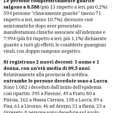
Le persone complessivamente guarite
salgono a 8.588
(più 13 rispetto a ieri, più 0,2%):
594 persone “clinicamente guarite” (meno 71
rispetto a ieri, meno 10,7%), divenute cioè
asintomatiche dopo aver presentato
manifestazioni cliniche associate all’infezione e
7.994 (più 84 rispetto a ieri, più 1,1%) dichiarate
guarite a tutti gli effetti, le cosiddette guarigioni
virali, con doppio tampone negativo.
Si registrano 2 nuovi decessi: 1 uomo e 1
donna, con un’età media di 89,5 anni
.
Relativamente alla provincia di notifica,
entrambe le persone decedute sono a Lucca
.
Sono 1.082 i deceduti dall’inizio dell’epidemia
cosi ripartiti: 395 a Firenze, 49 a Prato, 80 a
Pistoia, 162 a Massa Carrara, 138 a Lucca, 89 a
Pisa, 61 a Livorno, 46 ad Arezzo, 31 a Siena, 23 a
Grosseto, 8 persone sono decedute sul suolo