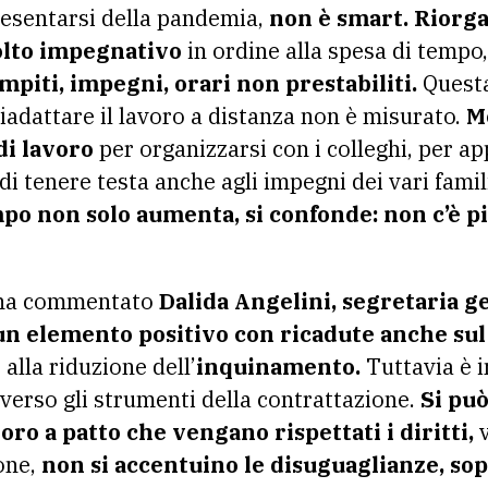
presentarsi della pandemia,
non è smart. Riorga
olto impegnativo
in ordine alla spesa di tempo,
mpiti, impegni, orari non prestabiliti.
Questa
 riadattare il lavoro a distanza non è misurato.
M
di lavoro
per organizzarsi con i colleghi, per ap
di tenere testa anche agli impegni dei vari famili
mpo non solo aumenta, si confonde: non c’è p
ha commentato
Dalida Angelini, segretaria g
n elemento positivo con ricadute anche sul
 alla riduzione dell’
inquinamento.
Tuttavia è 
erso gli strumenti della contrattazione.
Si pu
oro a patto che vengano rispettati i diritti,
v
ione,
non si accentuino le disuguaglianze, sop