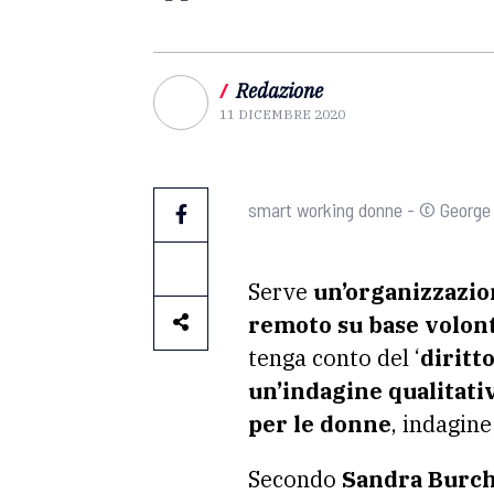
/
Redazione
11 DICEMBRE 2020
smart working donne - © George
Serve
un’organizzazio
remoto su base volon
tenga conto del ‘
diritt
un’indagine qualitati
per le donne
, indagin
Secondo
Sandra Burchi