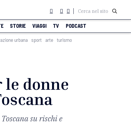
Cerca nel sito
TE
STORIE
VIAGGI
TV
PODCAST
razione urbana
sport
arte
turismo
r le donne
 Toscana
 Toscana su rischi e