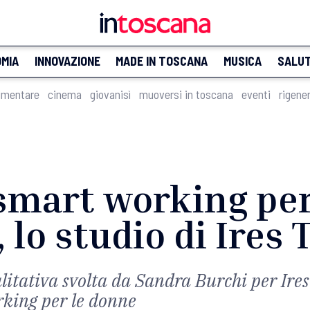
MIA
INNOVAZIONE
MADE IN TOSCANA
MUSICA
SALU
imentare
cinema
giovanisì
muoversi in toscana
eventi
rigene
 smart working pe
 lo studio di Ires
alitativa svolta da Sandra Burchi per Ires
rking per le donne