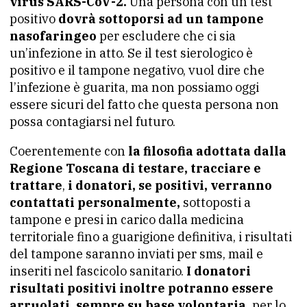
virus SARS-CoV-2.
Una persona con un test
positivo
dovrà sottoporsi ad un tampone
nasofaringeo
per escludere che ci sia
un’infezione in atto. Se il test sierologico è
positivo e il tampone negativo, vuol dire che
l’infezione è guarita, ma non possiamo oggi
essere sicuri del fatto che questa persona non
possa contagiarsi nel futuro.
Coerentemente con
la filosofia adottata dalla
Regione Toscana di testare, tracciare e
trattare
,
i donatori, se positivi, verranno
contattati personalmente,
sottoposti a
tampone e presi in carico dalla medicina
territoriale fino a guarigione definitiva, i risultati
del tampone saranno inviati per sms, mail e
inseriti nel fascicolo sanitario.
I donatori
risultati positivi inoltre potranno essere
arruolati, sempre su base volontaria,
per lo