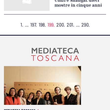
Uffizi e Shangai: dieci
mostre in cinque anni
1.
…
197.
198.
199.
200.
201.
…
290.