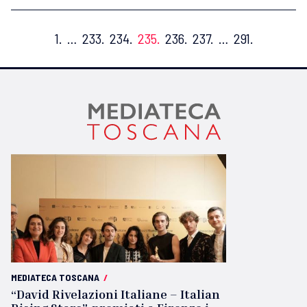
1.
…
233.
234.
235.
236.
237.
…
291.
MEDIATECA TOSCANA
/
“David Rivelazioni Italiane – Italian