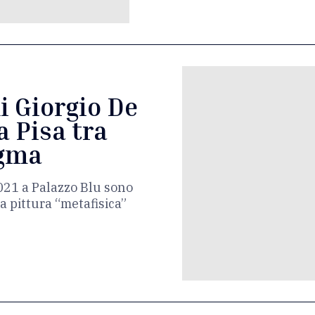
di Giorgio De
a Pisa tra
igma
021 a Palazzo Blu sono
a pittura “metafisica”