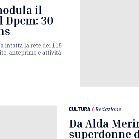
odula il
l Dpcm: 30
ons
 intatta la rete dei 115
ite, anteprime e attività
CULTURA
/
Redazione
Da Alda Merin
superdonne di