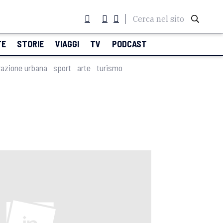
Cerca nel sito
TE
STORIE
VIAGGI
TV
PODCAST
razione urbana
sport
arte
turismo