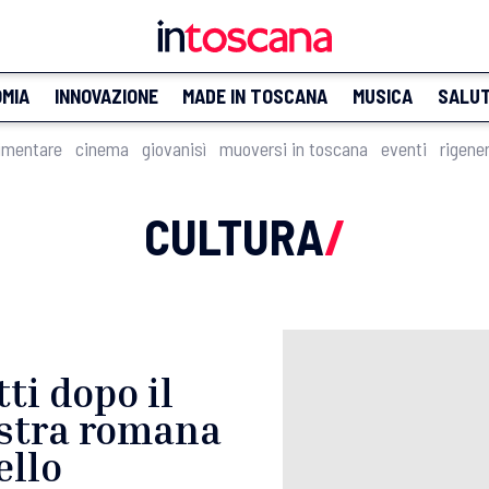
MIA
INNOVAZIONE
MADE IN TOSCANA
MUSICA
SALU
imentare
cinema
giovanisì
muoversi in toscana
eventi
rigene
CULTURA
/
ti dopo il
ostra romana
ello