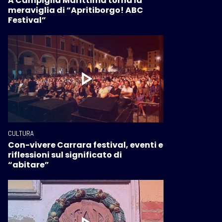
A Campiglia Marittima torna la
meraviglia di “Apritiborgo! ABC
Festival”
CULTURA
Con-vivere Carrara festival, eventi e
riflessioni sul significato di
“abitare”