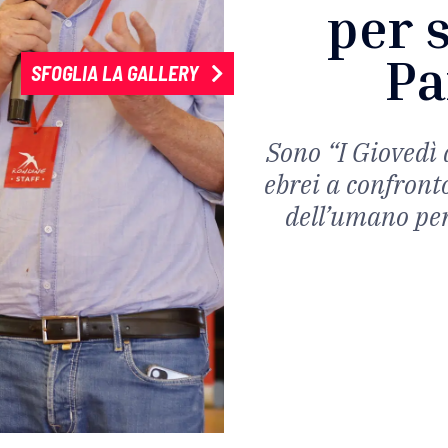
per 
Pa
SFOGLIA LA GALLERY
Sono “I Giovedì 
ebrei a confront
dell’umano per 