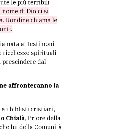
e le più terribili
 nome di Dio ci si
na. Rondine chiama le
onti.
hiamata ai testimoni
e ricchezze spirituali
a prescindere dal
ine affronteranno la
 biblisti cristiani,
o Chialà
, Priore della
he lui della Comunità