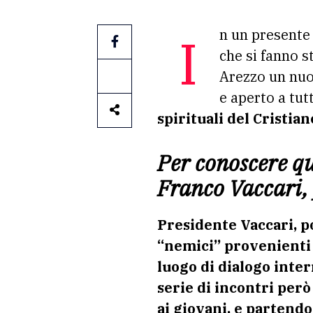
In un presente travagliato dalle guerre, dalla violenza, dal pregiudizio e dalle ostilità
che si fanno s
Arezzo un nuo
e aperto a tut
spirituali del Cristia
Per conoscere qu
Franco Vaccari, 
Presidente Vaccari, po
“nemici” provenienti 
luogo di dialogo inter
serie di incontri però
ai giovani, e partendo