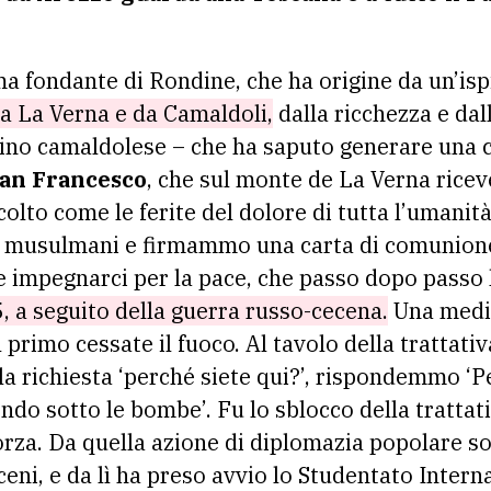
ma fondante di Rondine, che ha origine da un’isp
a La Verna e da Camaldoli,
dalla ricchezza e dall
o camaldolese – che ha saputo generare una civ
an Francesco
, che sul monte de La Verna rice
lto come le ferite del dolore di tutta l’umanit
 e musulmani e firmammo una carta di comunione
e impegnarci per la pace, che passo dopo passo
5, a seguito della guerra russo-cecena.
Una media
 primo cessate il fuoco. Al tavolo della trattativa
la richiesta ‘perché siete qui?’, rispondemmo ‘Per 
do sotto le bombe’. Fu lo sblocco della trattati
forza. Da quella azione di diplomazia popolare s
ceni, e da lì ha preso avvio lo Studentato Intern