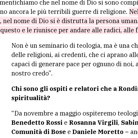
imentichiamo che nel nome di Dio si sono compiut
no ancora le più terribili guerre di religione.
Nel
 nel nome di Dio si è distrutta la persona uma
questo e le riunisce per andare alle radici, alle f
Non è un seminario di teologia, ma è una c
delle religioni, ai credenti, che ci aprano all
capaci di generare pace per ognuno di noi, 
nostro credo”.
Chi sono gli ospiti e relatori che a Rond
spiritualità?
“Da novembre a maggio ospiteremo teologi e i
Benedetto Rossi
e
Rosanna Virgili
,
Sabin
Comunità di Bose
e
Daniele Moretto –
anc