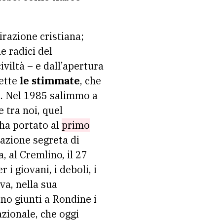
irazione cristiana;
e radici del
iltà – e dall’apertura
vette
le stimmate
, che
à. Nel 1985 salimmo a
 tra noi, quel
 ha portato al
primo
zione segreta di
, al Cremlino, il 27
i giovani, i deboli, i
va, nella sua
ono giunti a Rondine i
azionale, che oggi