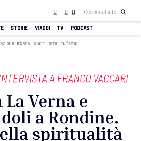
Cerca nel sito
TE
STORIE
VIAGGI
TV
PODCAST
razione urbana
sport
arte
turismo
'INTERVISTA A FRANCO VACCARI
 La Verna e
doli a Rondine.
ella spiritualità