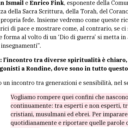
n Ismail
e
Enrico Fink
, esponente della Comun
a della Sacra Scrittura, della Torah, del Corano 
a propria fede. Insieme vedremo come queste ric
ici di pace e mostrare come, al contrario, se ci 
 forma al volto di un ‘Dio di guerra’ si metta in
 insegnamenti”.
ci: l’incontro tra diverse spiritualità è chiaro
onisti a Rondine, dove sono in tutto quest
 un incontro tra generazioni e sensibilità, nel se
Vogliamo rompere quei confini che nascono
continuamente: tra esperti e non esperti, tra
cristiani, musulmani ed ebrei. Per imparare
quotidianamente e riportare quelle parole d