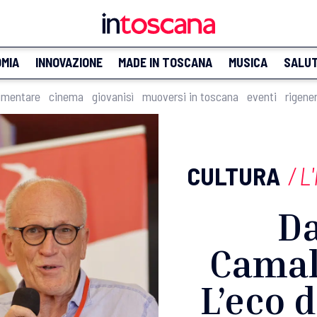
MIA
INNOVAZIONE
MADE IN TOSCANA
MUSICA
SALU
imentare
cinema
giovanisì
muoversi in toscana
eventi
rigene
CULTURA
/
L
Da
Camal
L’eco d