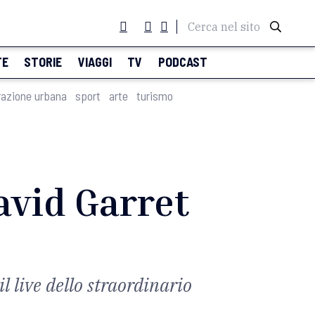
Cerca nel sito
TE
STORIE
VIAGGI
TV
PODCAST
razione urbana
sport
arte
turismo
avid Garret
l live dello straordinario