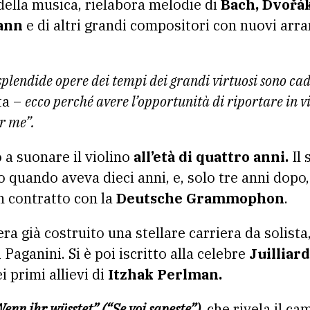
ella musica, rielabora melodie di
Bach, Dvořák
ann
e di altri grandi compositori con nuovi arra
lendide opere dei tempi dei grandi virtuosi sono cadu
sta –
ecco perché avere l’opportunità di riportare in vi
r me”.
 a suonare il violino
all’età di quattro anni.
Il 
quando aveva dieci anni, e, solo tre anni dopo, 
n contratto con la
Deutsche Grammophon
.
a già costruito una stellare carriera da solista, 
 Paganini. Si è poi iscritto alla celebre
Juilliar
 primi allievi di
Itzhak Perlman.
enn ihr wüsstet” (“Se voi sapeste”),
che rivela il ca