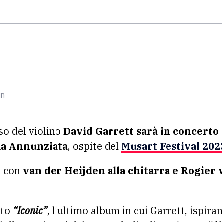
in
so del violino
David Garrett sarà in concerto 
ma Annunziata
, ospite del
Musart Festival 202
, con
van der Heijden alla chitarra e Rogier
tto
“Iconic”
, l’ultimo album in cui Garrett, ispira