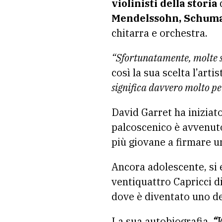
violinisti della storia
d
Mendelssohn, Schum
chitarra e orchestra.
“Sfortunatamente, molte sp
così la sua scelta l’arti
significa davvero molto pe
David Garret ha iniziato
palcoscenico è avvenuto 
più giovane a firmare u
Ancora adolescente, si er
ventiquattro Capricci di
dove è diventato uno dei
La sua autobiografia,
“W