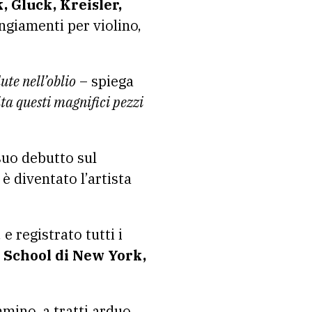
, Gluck, Kreisler,
ngiamenti per violino,
te nell’oblio
– spiega
ta questi magnifici pezzi
suo debutto sul
è diventato l’artista
e registrato tutti i
d School di New York,
mmino, a tratti arduo,