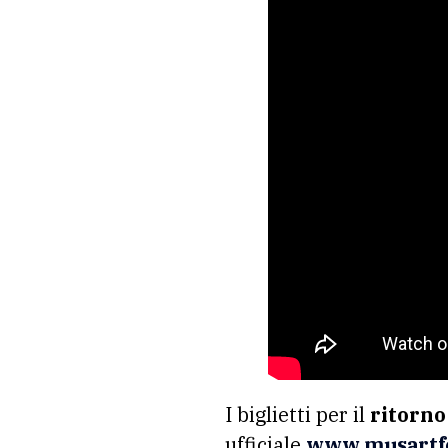
I biglietti per il
ritorno
ufficiale
www.musartfes