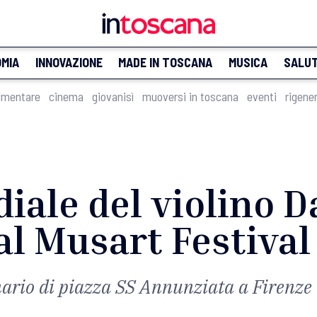
MIA
INNOVAZIONE
MADE IN TOSCANA
MUSICA
SALU
imentare
cinema
giovanisì
muoversi in toscana
eventi
rigene
iale del violino D
al Musart Festival
enario di piazza SS Annunziata a Firenze i