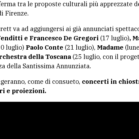
ferma tra le proposte culturali più apprezzate de
i Firenze.
rett va ad aggiungersi ai già annunciati spettac
enditti e Francesco De Gregori
(17 luglio)
, 
0 luglio)
Paolo Conte
(21 luglio),
Madame
(lune
rchestra della Toscana
(25 luglio, con il prog
zza della Santissima Annunziata.
ungeranno, come di consueto,
concerti in chiostr
ri e proiezioni.