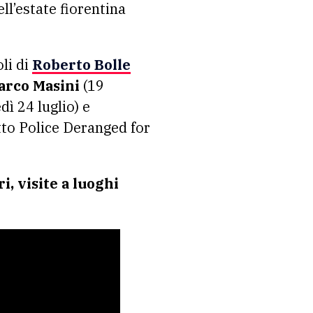
ll’estate fiorentina
oli di
Roberto Bolle
Marco Masini
(19
dì 24 luglio) e
etto Police Deranged for
i, visite a luoghi