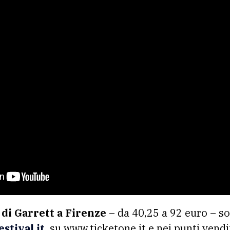
 di Garrett a Firenze
– da 40,25 a 92 euro – son
tival.it
, su www.ticketone.it e nei punti vend