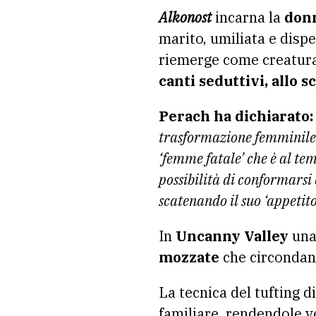
Alkonost
incarna la
donn
marito, umiliata e dispe
riemerge come creatura 
canti seduttivi, allo 
Perach ha dichiarato:
trasformazione femminile 
‘femme fatale’ che è al te
possibilità di conformarsi
scatenando il suo ‘appetito’
In
Uncanny Valley
una
mozzate
che circonda
La tecnica del tufting 
familiare, rendendole 