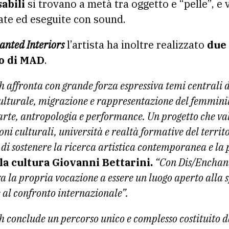
abili
si trovano a metà tra oggetto e “pelle”, e 
te ed eseguite con sound.
anted Interiors
l’artista ha inoltre realizzato
due 
no di MAD
.
 affronta con grande forza espressiva temi centrali
lturale, migrazione e rappresentazione del femmini
a arte, antropologia e performance. Un progetto che va
ioni culturali, università e realtà formative del terr
di sostenere la ricerca artistica contemporanea e la 
lla cultura Giovanni Bettarini.
“Con Dis/Enchan
a la propria vocazione a essere un luogo aperto alla 
e al confronto internazionale”.
 conclude un percorso unico e complesso costituito d