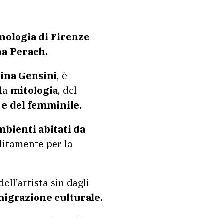
nologia di Firenze
na Perach.
tina Gensini
, è
la
mitologia
, del
à e del femminile.
mbienti abitati da
litamente per la
ll’artista sin dagli
igrazione culturale.