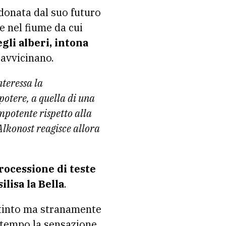
donata dal suo futuro
e nel fiume da cui
gli alberi, intona
 avvicinano.
nteressa la
otere, a quella di una
mpotente rispetto alla
Alkonost reagisce allora
rocessione di teste
ilisa la Bella
.
istinto ma stranamente
ntempo la sensazione