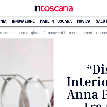
MIA
INNOVAZIONE
MADE IN TOSCANA
MUSICA
SALU
imentare
cinema
giovanisì
muoversi in toscana
eventi
rigene
“Di
Interi
Anna P
tra