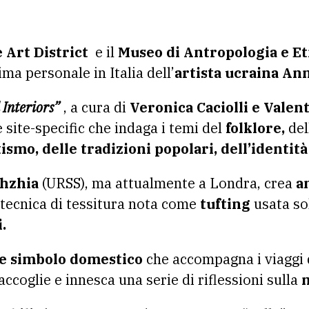
Art District
e il
Museo di Antropologia e Et
ima personale in Italia dell’
artista ucraina An
Interiors”
, a cura di
Veronica Caciolli e Valen
 site-specific che indaga i temi del
folklore,
del
tismo, delle tradizioni popolari, dell’identit
zhzhia
(URSS), ma attualmente a Londra, crea
a
 tecnica di tessitura nota come
tufting
usata so
.
me simbolo domestico
che accompagna i viaggi de
 accoglie e innesca una serie di riflessioni sulla
m