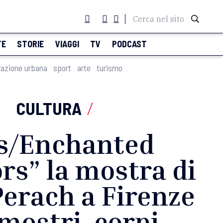
Cerca nel sito
TE
STORIE
VIAGGI
TV
PODCAST
razione urbana
sport
arte
turismo
CULTURA
/
s/Enchanted
ors” la mostra di
erach a Firenze
 mostri, corpi