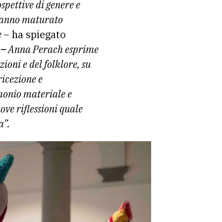
spettive di genere e
i hanno maturato
e
– ha spiegato
t
–
Anna Perach esprime
ioni e del folklore, su
ricezione e
monio materiale e
ve riflessioni quale
a”.