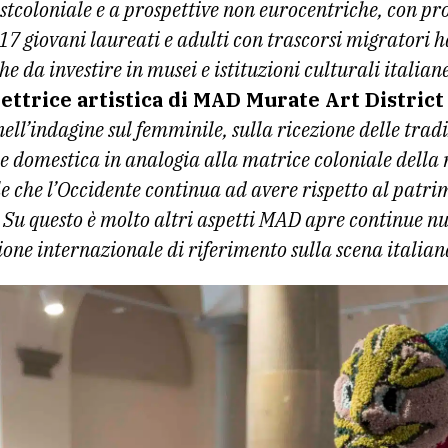
tcoloniale e a prospettive non eurocentriche, con pro
i 17 giovani laureati e adulti con trascorsi migrator
e da investire in musei e istituzioni culturali italian
rettrice artistica di MAD Murate Art Distric
ll’indagine sul femminile, sulla ricezione delle tradiz
e domestica in analogia alla matrice coloniale della 
e che l’Occidente continua ad avere rispetto al patri
u questo è molto altri aspetti MAD apre continue nuo
ione internazionale di riferimento sulla scena italian