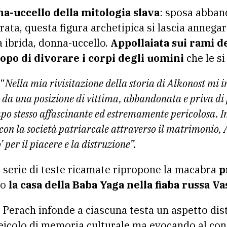
a-uccello della mitologia slava
: sposa abban
rata, questa figura archetipica si lascia annegar
ibrida, donna-uccello.
Appollaiata sui rami de
scopo di divorare i corpi degli uomini
che le si
“
Nella mia rivisitazione della storia di Alkonost mi i
da una posizione di vittima, abbandonata e priva di p
mpo stesso affascinante ed estremamente pericolosa. I
 con la società patriarcale attraverso il matrimonio, 
 per il piacere e la distruzione”.
 serie di teste ricamate ripropone la macabra
p
no
la casa della Baba Yaga nella fiaba russa Vas
di Perach infonde a ciascuna testa un aspetto d
veicolo di memoria culturale ma evocando al co