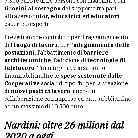
7.500 euro le altre persone con disabilità ), dai
tirocini al sostegno
del supporto tra pari
attraverso
tutor, educatrici ed educatori
,
esperte o esperti.
Previsti anche contributi per il raggiungimento
del
luogo di lavoro
, per l’
adeguamento delle
postazioni
, l’abbattimento di
barriere
architettoniche
, l’adozione di
tecnologie di
telelavoro
. Tramite gli avvisi saranno
finanziabili inoltre le
spese sostenute dalle
Cooperative
sociali di tipo “b” per la creazione
di
nuovi posti di lavoro
, anche in
collaborazione con imprese ed enti pubblici, fino
ad un massimo di 10.500 euro.
Nardini: oltre 26 milioni dal
2020 a oggi