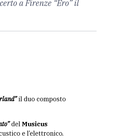
erto a Firenze “Ero” il
rland”
il duo composto
nto”
del
Musicus
ustico e l’elettronico.