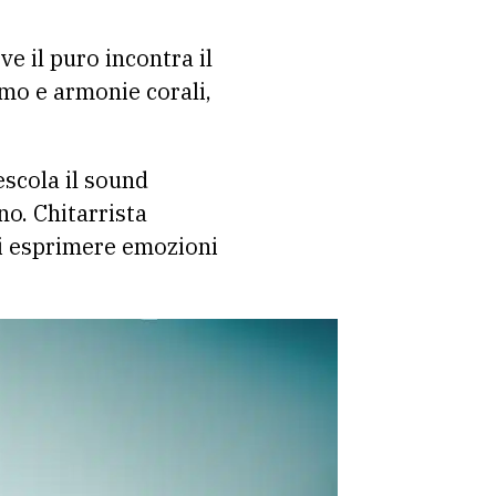
ove il puro incontra il
smo e armonie corali,
escola il sound
no. Chitarrista
di esprimere emozioni