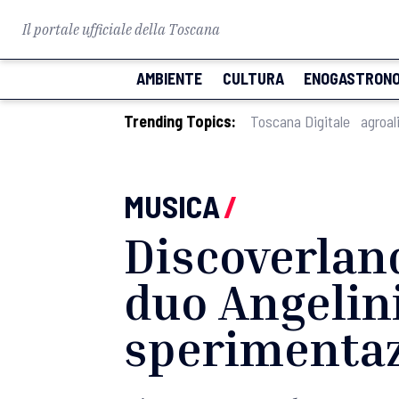
Il portale ufficiale della Toscana
AMBIENTE
CULTURA
ENOGASTRONO
Trending Topics:
Toscana Digitale
agroal
MUSICA
/
Discoverland
duo Angelini
sperimentaz