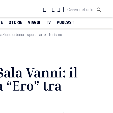
Cerca nel sito
TE
STORIE
VIAGGI
TV
PODCAST
razione urbana
sport
arte
turismo
ala Vanni: il
 “Ero” tra