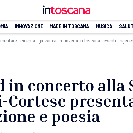
MIA
INNOVAZIONE
MADE IN TOSCANA
MUSICA
SALU
imentare
cinema
giovanisì
muoversi in toscana
eventi
rigene
 in concerto alla S
-Cortese presenta
ione e poesia