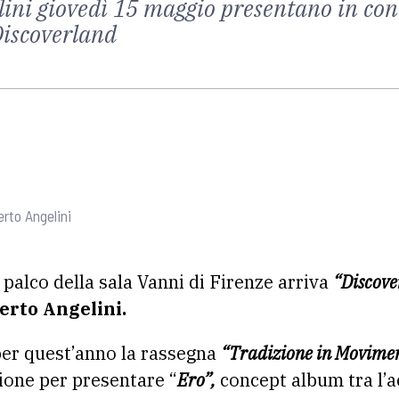
lini giovedì 15 maggio presentano in conc
Discoverland
rto Angelini
 palco della sala Vanni di Firenze arriva
“Discove
erto Angelini.
per quest’anno la rassegna
“Tradizione in Movime
ione per presentare “
Ero”,
concept album tra l’ac