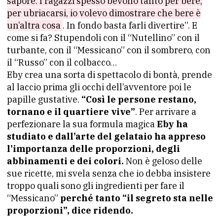
sapore. I ragazzi spesso bevono tanto per bere,
per ubriacarsi, io volevo dimostrare che bere è
un’altra cosa
. In fondo basta farli divertire”. E
come si fa? Stupendoli con il “Nutellino” con il
turbante, con il “Messicano” con il sombrero, con
il “Russo” con il colbacco…
Eby crea una sorta di spettacolo di bontà, prende
al laccio prima gli occhi dell’avventore poi le
papille gustative.
“Così le persone restano,
tornano e il quartiere vive”
. Per arrivare a
perfezionare la sua formula magica
Eby ha
studiato e dall’arte del gelataio ha appreso
l’importanza delle proporzioni, degli
abbinamenti e dei colori.
Non è geloso delle
sue ricette, mi svela senza che io debba insistere
troppo quali sono gli ingredienti per fare il
“Messicano”
perché tanto “il segreto sta nelle
proporzioni”, dice ridendo.