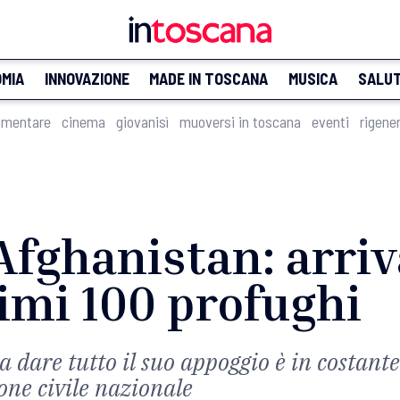
MIA
INNOVAZIONE
MADE IN TOSCANA
MUSICA
SALU
imentare
cinema
giovanisì
muoversi in toscana
eventi
rigene
fghanistan: arriv
imi 100 profughi
dare tutto il suo appoggio è in costante
ione civile nazionale