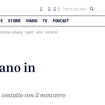
Cerca nel sito
TE
STORIE
VIAGGI
TV
PODCAST
razione urbana
sport
arte
turismo
ano in
 contatto con il ministero