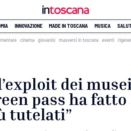
MIA
INNOVAZIONE
MADE IN TOSCANA
MUSICA
SALU
imentare
cinema
giovanisì
muoversi in toscana
eventi
rigene
’exploit dei musei 
reen pass ha fatto 
ù tutelati”