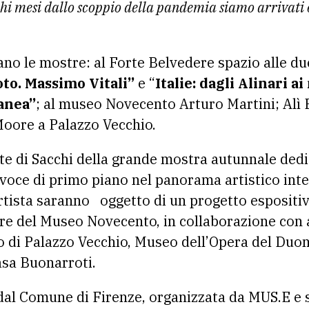
chi mesi dallo scoppio della pandemia siamo arrivati 
uano le mostre: al Forte Belvedere spazio alle du
to. Massimo Vitali”
e “
Italie: dagli Alinari a
anea”
; al museo Novecento Arturo Martini; Alì 
Moore a Palazzo Vecchio.
rte di Sacchi della grande mostra autunnale dedi
 e voce di primo piano nel panorama artistico int
artista saranno oggetto di un progetto espositi
re del Museo Novecento, in collaborazione con 
o di Palazzo Vecchio, Museo dell’Opera del Duo
asa Buonarroti.
al Comune di Firenze, organizzata da MUS.E e 