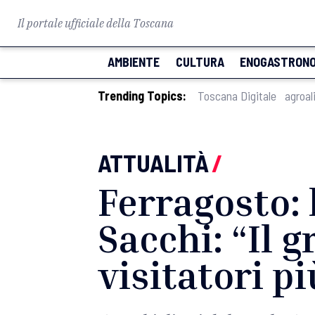
Il portale ufficiale della Toscana
AMBIENTE
CULTURA
ENOGASTRONO
Trending Topics:
Toscana Digitale
agroal
ATTUALITÀ
/
Ferragosto: l
Sacchi: “Il g
visitatori pi