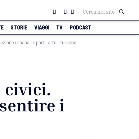
Cerca nel sito
TE
STORIE
VIAGGI
TV
PODCAST
razione urbana
sport
arte
turismo
civici.
sentire i