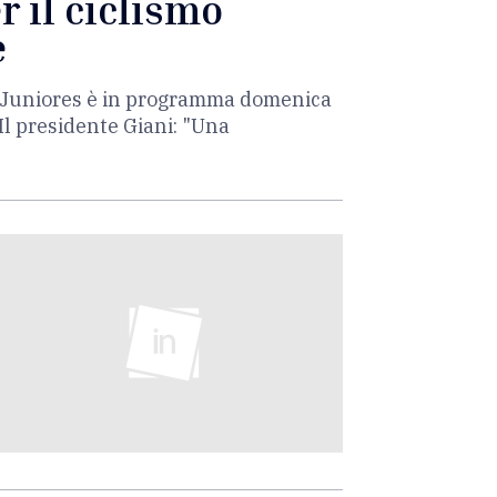
r il ciclismo
e
ia Juniores è in programma domenica
Il presidente Giani: "Una