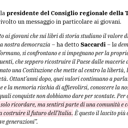
 la
presidente del Consiglio regionale della 
ivolto un messaggio in particolare ai giovani.
 ai giovani che sui libri di storia studiano il valore d
la nostra democrazia
– ha detto
Saccardi
– l
a dem
nformano, si confrontano e si impegnano per la propr
tuenti, che seppero ricostruire il Paese dalle macerie 
nato una Costituzione che mette al centro la libertà, 
ietà. Ottant’anni dopo, quei valori continuano a parla
 e la memoria rischia di affievolirsi, conoscere la nos
quali conquiste non dobbiamo dare per scontate.
Per 
è solo ricordare, ma sentirsi parte di una comunità e c
 costruire il futuro dell’Italia.
È questo il lascito più
ve generazioni”.