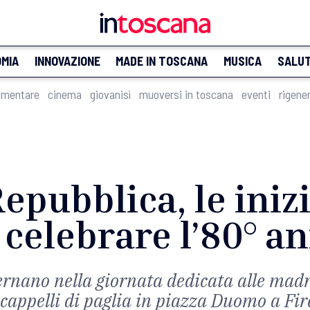
MIA
INNOVAZIONE
MADE IN TOSCANA
MUSICA
SALU
imentare
cinema
giovanisì
muoversi in toscana
eventi
rigene
epubblica, le inizi
celebrare l’80° a
ternano nella giornata dedicata alle madri
cappelli di paglia in piazza Duomo a Fir