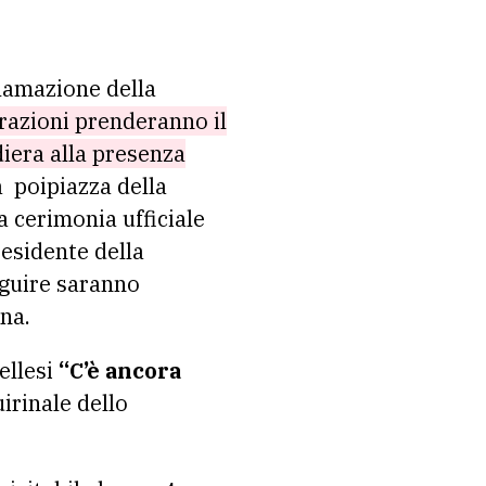
clamazione della
razioni prenderanno il
diera alla presenza
 poipiazza della
a cerimonia ufficiale
residente della
eguire saranno
ana.
tellesi
“C’è ancora
uirinale dello