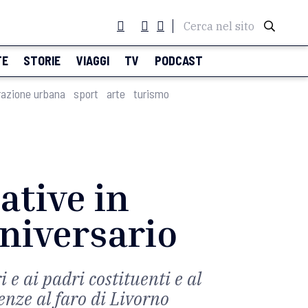
Cerca nel sito
TE
STORIE
VIAGGI
TV
PODCAST
razione urbana
sport
arte
turismo
ative in
nniversario
 e ai padri costituenti e al
enze al faro di Livorno