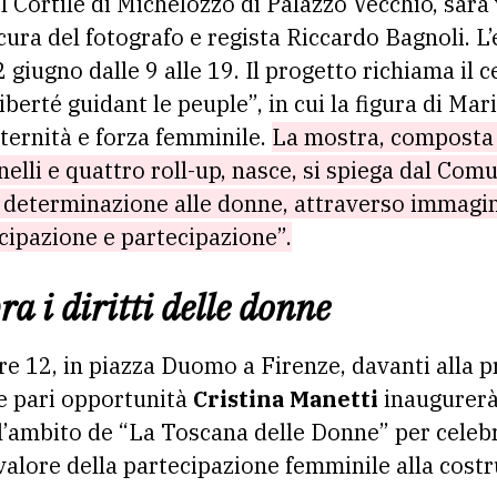
 Cortile di Michelozzo di Palazzo Vecchio, sarà 
 cura del fotografo e regista Riccardo Bagnoli. L
 giugno dalle 9 alle 19. Il progetto richiama il c
berté guidant le peuple”, in cui la figura di Ma
aternità e forza femminile.
La mostra, composta
nelli e quattro roll-up, nasce, si spiega dal Comu
 determinazione alle donne, attraverso immagini
ncipazione e partecipazione”.
a i diritti delle donne
ore 12, in piazza Duomo a Firenze, davanti alla p
le pari opportunità
Cristina Manetti
inaugurer
l’ambito de “La Toscana delle Donne” per celebr
 valore della partecipazione femminile alla cost