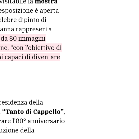
visitabile la
mostra
’esposizione è aperta
elebre dipinto di
rianna rappresenta
 da 80 immagini
ne, “con l’obiettivo di
 capaci di diventare
residenza della
à
“Tanto di Cappello”
,
are l’80° anniversario
ruzione della