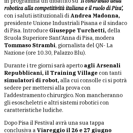
in programma un dibattito su
‘Il contributo della
robotica alla competitività italiana e il ruolo di Pisa’,
con i saluti istituzionali di
Andrea Madonna,
presidente Unione Industriali Pisana e il sindaco
di Pisa. Introduce
Giuseppe Turchetti,
della
Scuola Superiore Sant’Anna di Pisa, modera
Tommaso Strambi
, giornalista del QN- La
Nazione (ore 10.30, Palazzo Blu).
Durante i tre giorni sarà aperto
agli Arsenali
Repubblicani, il Training Village
con tanti
simulatori di robot,
alla cui consolle ci si potrà
sedere per mettersi alla prova con
l’addestramento chirurgico. Non mancheranno
gli esoscheletri e altri sistemi robotici con
caratteristiche ludiche.
Dopo Pisa il Festival avrà una sua tappa
conclusiva a
Viareggio il 26 e 27 giugno