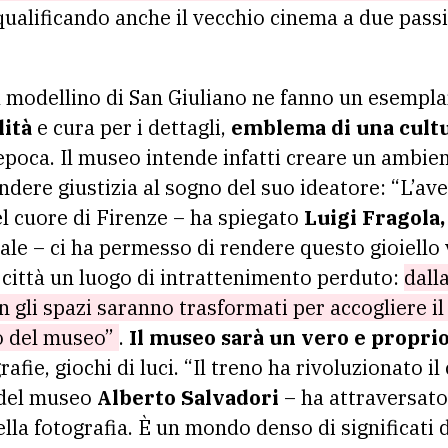
qualificando anche il vecchio cinema a due passi
 modellino di San Giuliano ne fanno un esempla
lità
e cura per i dettagli,
emblema di una cultu
’epoca. Il museo intende infatti creare un ambi
ndere giustizia al sogno del suo ideatore: “L’av
 cuore di Firenze – ha spiegato
Luigi Fragola,
le – ci ha permesso di rendere questo gioiello vi
 città un luogo di intrattenimento perduto:
dalla
n gli spazi saranno trasformati per accogliere il 
o del museo”
.
Il museo sarà un vero e propri
fie, giochi di luci. “Il treno ha rivoluzionato il
e del museo
Alberto Salvadori
– ha attraversato 
ella fotografia. È un mondo denso di significati