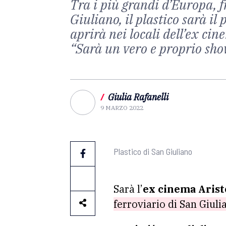
Tra i più grandi d’Europa, f
Giuliano, il plastico sarà i
aprirà nei locali dell’ex ci
“Sarà un vero e proprio sh
/
Giulia Rafanelli
9 MARZO 2022
Plastico di San Giuliano
Sarà l’
ex cinema Aris
ferroviario di San Giul