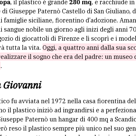
ropa
, il plastico è grande
280 mq
, e racchiude in 
e di Giuseppe Paternò Castello di San Giuliano, 
li famiglie siciliane, fiorentino d’adozione. Aman
i sangue nobile un giorno agli inizi degli anni 7
zio di giocattoli di Firenze e lì scoprì e i modell
à tutta la vita.
Oggi, a quattro anni dalla sua sc
 realizzare il sogno che era del padre: un museo 
o
.
an Giovanni
ico fu avviata nel 1972 nella casa fiorentina del
 il plastico iniziò ad ingrandirsi e a perfezion
 Giuseppe Paternò un hangar di 400 mq a Scandic
ò reso il plastico sempre più unico nel suo ge