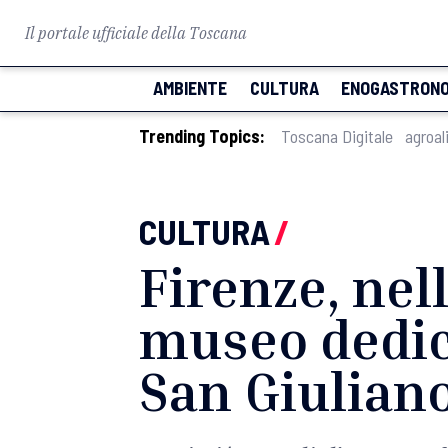
Il portale ufficiale della Toscana
AMBIENTE
CULTURA
ENOGASTRONO
Trending Topics:
Toscana Digitale
agroal
CULTURA
/
Firenze, nel
museo dedica
San Giulian