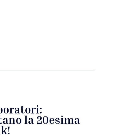
boratori:
itano la 20esima
ik!