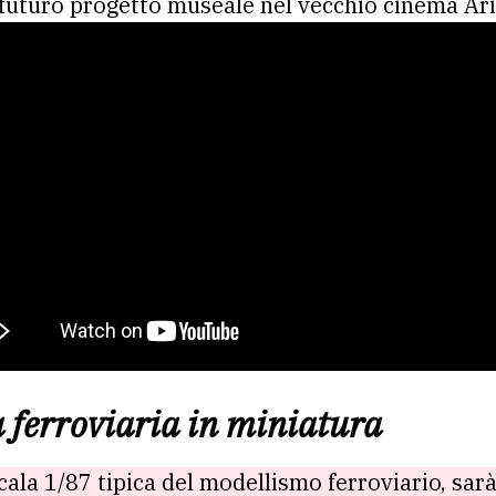
l futuro progetto museale nel vecchio cinema Ari
ferroviaria in miniatura
ala 1/87 tipica del modellismo ferroviario, sarà