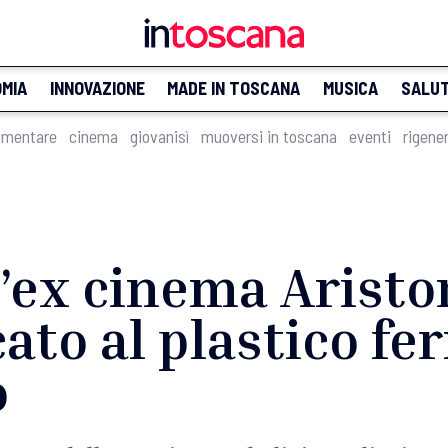
MIA
INNOVAZIONE
MADE IN TOSCANA
MUSICA
SALU
imentare
cinema
giovanisì
muoversi in toscana
eventi
rigene
l’ex cinema Aristo
to al plastico fer
o