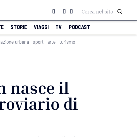
Cerca nel sito
TE
STORIE
VIAGGI
TV
PODCAST
razione urbana
sport
arte
turismo
n nasce il
roviario di