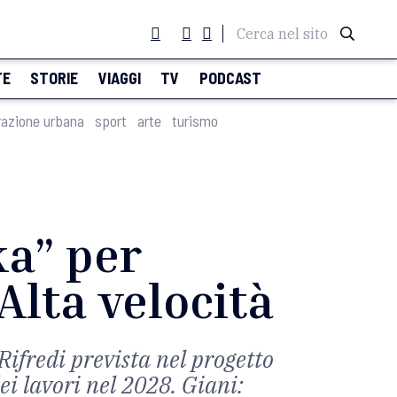
Cerca nel sito
TE
STORIE
VIAGGI
TV
PODCAST
razione urbana
sport
arte
turismo
ka” per
Alta velocità
Rifredi prevista nel progetto
ei lavori nel 2028. Giani: