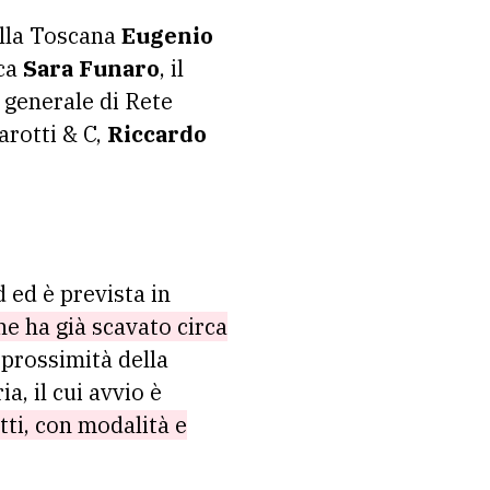
ella Toscana
Eugenio
aca
Sara Funaro
, il
e generale di Rete
zarotti & C,
Riccardo
d ed è prevista in
he ha già scavato circa
 prossimità della
a, il cui avvio è
tti, con modalità e