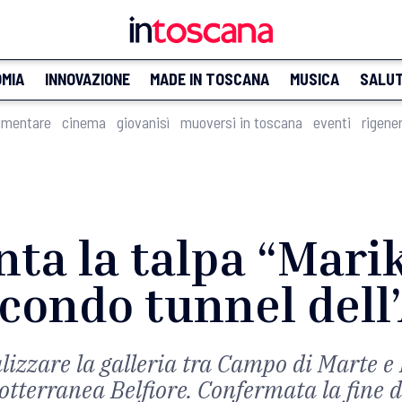
MIA
INNOVAZIONE
MADE IN TOSCANA
MUSICA
SALU
imentare
cinema
giovanisì
muoversi in toscana
eventi
rigene
nta la talpa “Mari
econdo tunnel dell’
lizzare la galleria tra Campo di Marte e 
otterranea Belfiore. Confermata la fine d