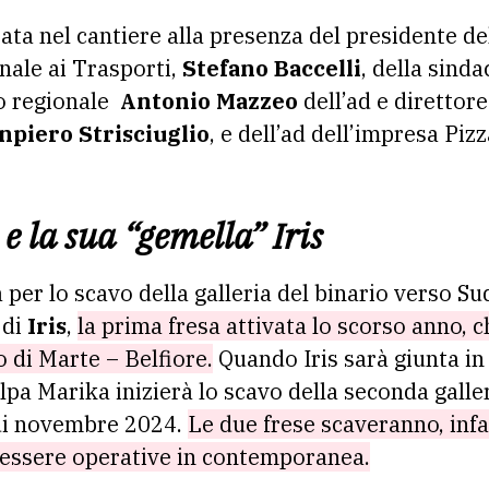
rata nel cantiere alla presenza del presidente d
onale ai Trasporti,
Stefano Baccelli
, della sind
io regionale
Antonio Mazzeo
dell’ad e direttor
npiero Strisciuglio
, e dell’ad dell’impresa Piz
e la sua “gemella” Iris
a per lo scavo della galleria del binario verso Su
 di
Iris
,
la prima fresa attivata lo scorso anno, c
 di Marte – Belfiore.
Quando Iris sarà giunta in
lpa Marika inizierà lo scavo della seconda galleri
 di novembre 2024.
Le due frese scaveranno, infa
 essere operative in contemporanea.