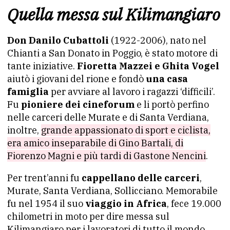
Quella messa sul Kilimangiaro
Don Danilo Cubattoli
(1922-2006), nato nel
Chianti a San Donato in Poggio, è stato motore di
tante iniziative.
Fioretta Mazzei e Ghita Vogel
aiutò i giovani del rione e fondò
una casa
famiglia
per avviare al lavoro i ragazzi ‘difficili’.
Fu
pioniere dei cineforum
e li portò perfino
nelle carceri delle Murate e di Santa Verdiana,
inoltre,
grande appassionato di sport e ciclista,
era amico inseparabile di Gino Bartali, di
Fiorenzo Magni e più tardi di Gastone Nencini
.
Per trent’anni fu
cappellano delle carceri
,
Murate, Santa Verdiana, Sollicciano. Memorabile
fu nel 1954 il suo
viaggio in Africa
, fece 19.000
chilometri in moto per dire messa sul
Kilimangiaro per i lavoratori di tutto il mondo.