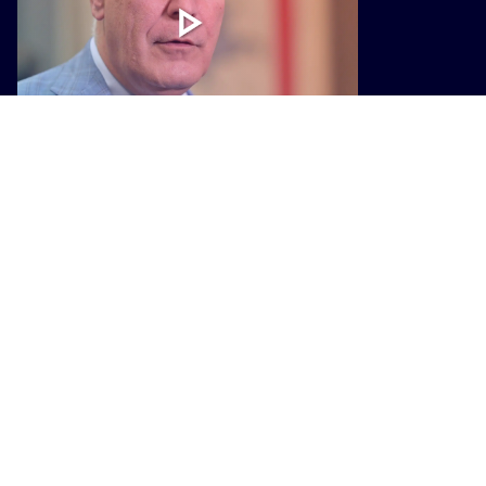
INNOVAZIONE
Connettività mobile, Toscana e
Governo firmano un memorandum
contro il digital divide
INNOVAZIONE
Toscana Futuro Digitale, la Toscana