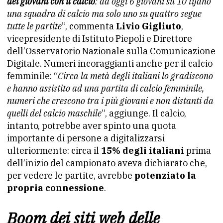
dei giovani con il calcio
: ad oggi 6 giovani su 10 tifano
una squadra di calcio ma solo uno su quattro segue
tutte le partite
”, commenta
Livio Gigliuto
,
vicepresidente di Istituto Piepoli e Direttore
dell’Osservatorio Nazionale sulla Comunicazione
Digitale. Numeri incoraggianti anche per il calcio
femminile: “
Circa la metà degli italiani lo gradiscono
e hanno assistito ad una partita di calcio femminile,
numeri che crescono tra i più giovani e non distanti da
quelli del calcio maschile
”, aggiunge. Il calcio,
intanto, potrebbe aver spinto una quota
importante di persone a digitalizzarsi
ulteriormente: circa il
15% degli italiani
prima
dell’inizio del campionato aveva dichiarato che,
per vedere le partite, avrebbe
potenziato la
propria connessione
.
Boom dei siti web delle