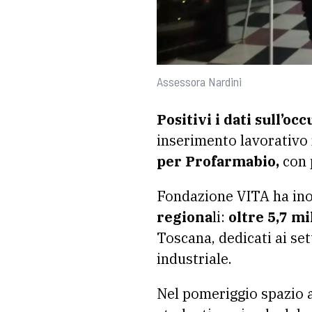
Assessora Nardini
Positivi i dati sull’o
inserimento lavorativo 
per Profarmabio,
con 
Fondazione VITA ha inolt
regiona
li:
oltre 5,7 mi
Toscana, dedicati ai set
industriale.
Nel pomeriggio spazio 