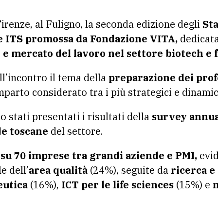
 Firenze, al Fuligno, la seconda edizione degli
Sta
 ITS promossa da Fondazione VITA,
dedicata
e mercato del lavoro nel settore biotech e 
ll’incontro il tema della
preparazione dei profe
parto considerato tra i più strategici e dinamic
 stati presentati i risultati della
survey annual
de toscane
del settore.
 su 70 imprese tra grandi aziende e PMI,
evid
e dell’
area qualità
(24%), seguite da
ricerca e 
eutica
(16%),
ICT per le life sciences
(15%) e
m