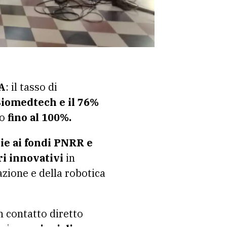
TA
: il tasso di
Biomedtech e il 76%
no
fino al 100%.
ie ai fondi PNRR e
ri innovativi
in
azione e della robotica
in contatto diretto