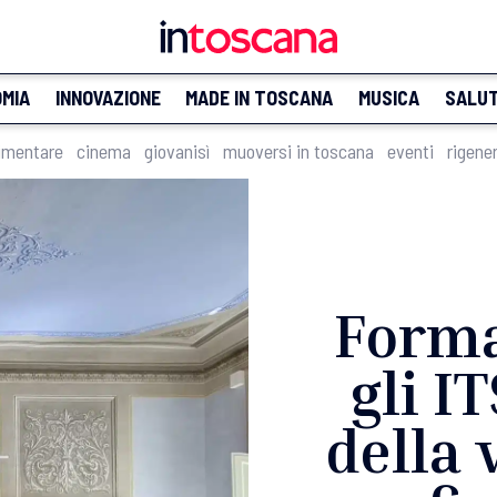
MIA
INNOVAZIONE
MADE IN TOSCANA
MUSICA
SALU
imentare
cinema
giovanisì
muoversi in toscana
eventi
rigene
Forma
gli I
della 