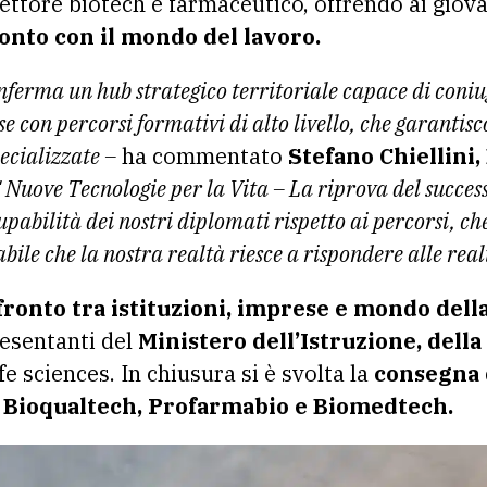
settore biotech e farmaceutico, offrendo ai giov
nto con il mondo del lavoro.
ferma un hub strategico territoriale capace di coniu
e con percorsi formativi di alto livello, che garantis
ecializzate –
ha commentato
Stefano Chiellini,
 Nuove Tecnologie per la Vita – La riprova del successo
upabilità dei nostri diplomati rispetto ai percorsi, che
le che la nostra realtà riesce a rispondere alle reali
ronto tra istituzioni, imprese e mondo dell
esentanti del
Ministero dell’Istruzione, dell
e sciences. In chiusura si è svolta la
consegna 
S Bioqualtech, Profarmabio e Biomedtech.