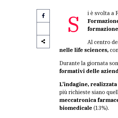
Si è svolta a
Formazione
formazione 
Al centro de
nelle life sciences,
com
Durante la giornata sono
formativi delle azien
L’indagine, realizzata
più richieste siano quell
meccatronica farmac
biomedicale
(13%).