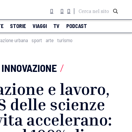
Cerca nel sito
TE
STORIE
VIAGGI
TV
PODCAST
razione urbana
sport
arte
turismo
INNOVAZIONE
/
zione e lavoro,
TS delle scienze
vita accelerano: