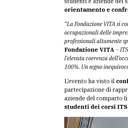
studenti e aziende del 
orientamento e confro
“La Fondazione VITA si con
occupazionali delle impres
professionali altamente sp
Fondazione VITA
– ITS
l’elevata coerenza dell’occ
100%. Un segno inequivocabi
L’evento ha visto il
conf
partecipazione di rappr
aziende del comparto lif
studenti dei corsi IT