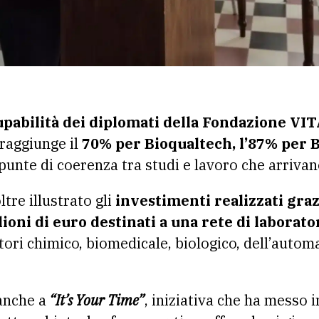
ccupabilità dei diplomati della Fondazione VI
raggiunge il
70% per Bioqualtech, l’87% per 
punte di coerenza tra studi e lavoro che arriva
re illustrato gli
investimenti realizzati graz
lioni di euro destinati a una rete di laborato
tori chimico, biomedicale, biologico, dell’autom
anche a
“It’s Your Time”
, iniziativa che ha messo 