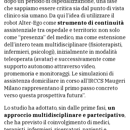
dopo un periodo di ospedalizzazione, una fase
che sappiamo essere critica sia dal punto di vista
clinico sia umano. Da qui l’idea di utilizzare il
robot Alter-Ego come
strumento di continuità
assistenziale tra ospedale e territorio: non solo
come “presenza” del medico, ma come estensione
dell’intero team multidisciplinare (fisioterapisti,
infermieri, psicologi), inizialmente in modalità
teleoperata (avatar) e successivamente come
supporto autonomo attraverso video,
promemoria e monitoraggi. Le simulazioni di
assistenza domiciliare in corso all’IRCCS Maugeri
Milano rappresentano il primo passo concreto
verso questa prospettiva futura”.
Lo studio ha adottato, sin dalle prime fasi,
un
approccio multidisciplinare e partecipativo
,
che ha previsto il coinvolgimento di medici,
terapisti, infermieri, ricercatori, pazienti e