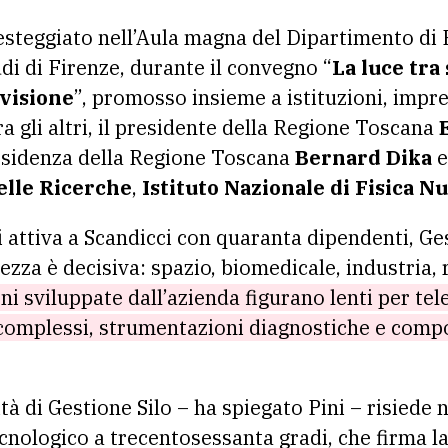
festeggiato nell’Aula magna del Dipartimento di
udi di Firenze, durante il convegno “
La luce tra
 visione
”, promosso insieme a istituzioni, imp
a gli altri, il presidente della Regione Toscana
E
residenza della Regione Toscana
Bernard Dika
e
elle Ricerche
,
Istituto Nazionale di Fisica Nu
 attiva a Scandicci con quaranta dipendenti, Ges
ezza è decisiva: spazio, biomedicale, industria, 
ni sviluppate dall’azienda figurano lenti per tele
complessi, strumentazioni diagnostiche e compon
ità di Gestione Silo – ha spiegato Pini – risiede 
cnologico a trecentosessanta gradi, che firma l