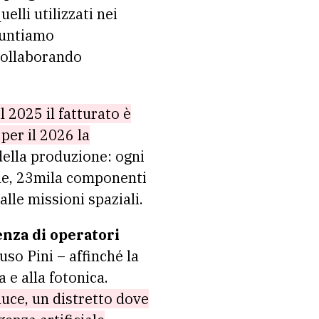
lli utilizzati nei
 Puntiamo
 collaborando
l 2025 il fatturato è
per il 2026 la
della produzione: ogni
ale, 23mila componenti
alle missioni spaziali.
enza di operatori
so Pini – affinché la
a e alla fotonica.
luce, un distretto dove