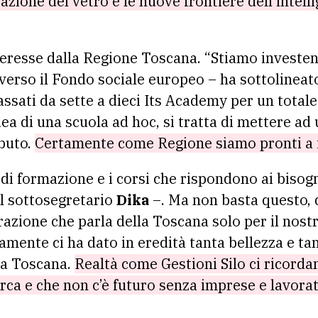
azione del vetro e le nuove frontiere dell’intelli
teresse dalla Regione Toscana. “Stiamo investe
erso il Fondo sociale europeo – ha sottolineato
ssati da sette a dieci Its Academy per un totale 
ea di una scuola ad hoc, si tratta di mettere ad 
buto.
Certamente come Regione siamo pronti a f
i formazione e i corsi che rispondono ai bisogni
l sottosegretario
Dika
–. Ma non basta questo,
azione che parla della Toscana solo per il nost
amente ci ha dato in eredità tanta bellezza e ta
la Toscana.
Realtà come Gestioni Silo ci ricord
erca e che non c’è futuro senza imprese e lavorat