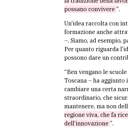
la tradizione della lavor
possano convivere
”.
Un’idea raccolta con in
formazione anche attrav
–. Siamo, ad esempio, pa
Per quanto riguarda l’id
possono dare un contri
“Ben vengano le scuole d
Toscana – ha aggiunto i
cambiare una certa narr
straordinario, che sicur
mantenere, ma non del
regione viva, che fa ric
dell’innovazione
”.