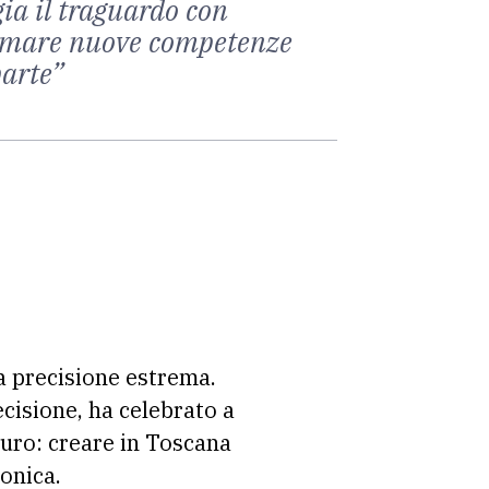
gia il traguardo con
formare nuove competenze
parte”
la precisione estrema.
ecisione, ha celebrato a
uturo: creare in Toscana
tonica.