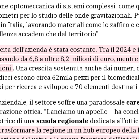
one optomeccanica di sistemi complessi, come que
erometri per lo studio delle onde gravitazionali.
o in Italia, lavorando materiali come lo zaffiro e
llenze accademiche del territorio”.
cita dell’azienda è stata costante. Tra il 2024 e i
ando da 6,8 a oltre 8,2 milioni di euro, mentre 
lioni
. Una crescita sostenuta anche dai numeri 
dicci escono circa 62mila pezzi per il biomedic
pi per ricerca e sviluppo e 70 elementi destinati 
aziendale, il settore soffre una paradossale
car
razione ottica. “Lanciamo un appello – ha conclu
otrice di una
scuola regionale
dedicata all’ottic
 trasformare la regione in un hub europeo della 