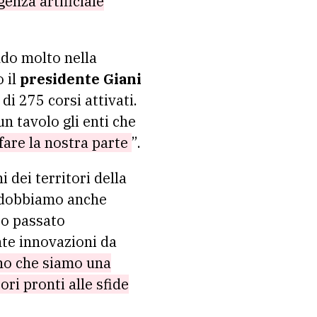
genza artificiale
ndo molto nella
 il
presidente Giani
di 275 corsi attivati.
un tavolo gli enti che
are la nostra parte
”.
 dei territori della
 dobbiamo anche
ro passato
nte innovazioni da
ano che siamo una
ori pronti alle sfide