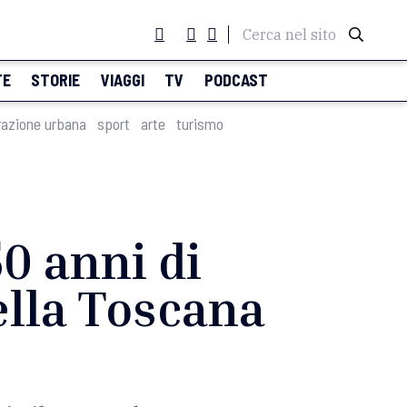
Cerca nel sito
TE
STORIE
VIAGGI
TV
PODCAST
razione urbana
sport
arte
turismo
50 anni di
ella Toscana