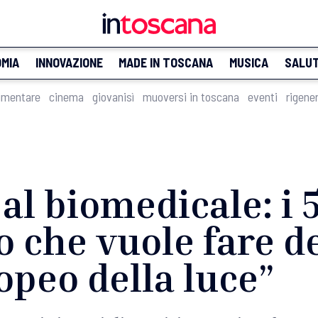
MIA
INNOVAZIONE
MADE IN TOSCANA
MUSICA
SALU
imentare
cinema
giovanisì
muoversi in toscana
eventi
rigene
 al biomedicale: i 
o che vuole fare d
opeo della luce”