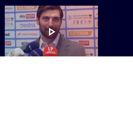
STORIE
Fair play, Simone Anzani: "Abbiamo
trasmesso come la squadra venga
prima dei singoli"
I PIÙ POPOLARI SU INTOSCANA