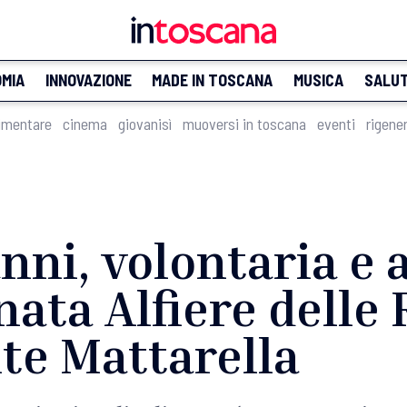
MIA
INNOVAZIONE
MADE IN TOSCANA
MUSICA
SALU
imentare
cinema
giovanisì
muoversi in toscana
eventi
rigene
anni, volontaria e 
ata Alfiere delle
te Mattarella