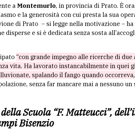
ente a
Montemurlo
, in provincia di Prato. È ora
iasmo e la generosità con cui presta la sua opera
vione di Prato – si legge nella motivazione – ha 
e disperse e si è dedicata senza sosta all’accogl
cipato
“con grande impegno alle ricerche di due 
nza vita. Ha lavorato instancabilmente in quei gi
lluvionate, spalando il fango quando occorreva,
polazione, senza far mancare mai a nessuno un s
 della
Scuola “F. Matteucci”, dell
ampi Bisenzio