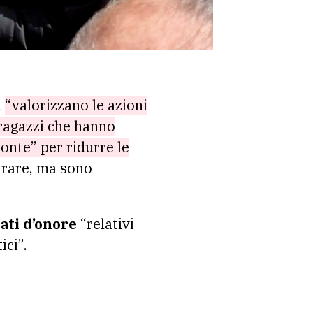
,
“valorizzano le azioni
i ragazzi che hanno
ponte” per ridurre le
i rare, ma sono
tati d’onore
“relativi
ici”.