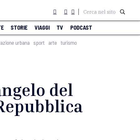
Cerca nel sito
TE
STORIE
VIAGGI
TV
PODCAST
razione urbana
sport
arte
turismo
angelo del
 Repubblica