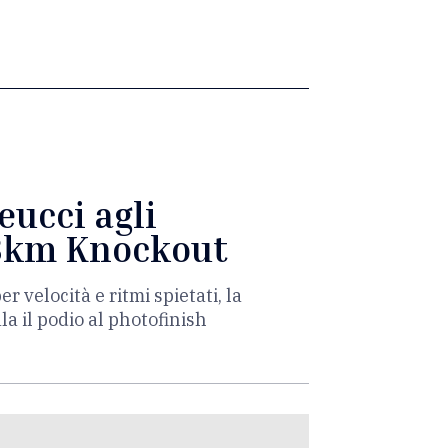
ucci agli
 3km Knockout
r velocità e ritmi spietati, la
la il podio al photofinish