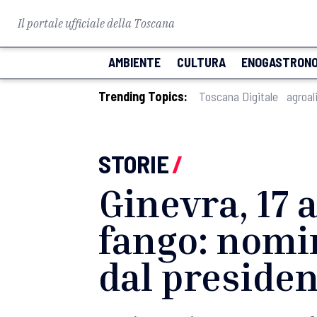
Il portale ufficiale della Toscana
AMBIENTE
CULTURA
ENOGASTRONO
Trending Topics:
Toscana Digitale
agroal
STORIE
/
Ginevra, 17 
fango: nomin
dal presiden