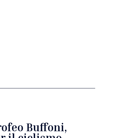
rofeo Buffoni,
r il ciclismo