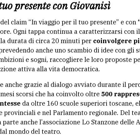
 tuo presente con Giovanisì
a del claim “In viaggio per il tuo presente” e con
re. Ogni tappa continua a caratterizzarsi con i
lla durata di circa 20 minuti per
coinvolgere pi
evedendo anche uno scambio di idee con gli s
mbizioni e sogni, raccogliere le loro proposte p
zione attiva alla vita democratica.
e anche grazie al dialogo avviato durante il per
 mesi scorsi che ha coinvolto oltre
500 rappres
entesse
da oltre 160 scuole superiori toscane, el
lte provinciali e nel Parlamento regionale. Del t
 fa parte anche l’associazione Lo Stanzone delle 
dal mondo del teatro.