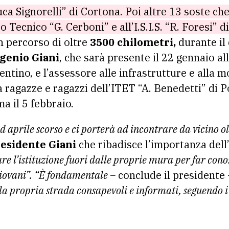
“Luca Signorelli” di Cortona. Poi altre 13 soste c
to Tecnico “G. Cerboni” e all’I.S.I.S. “R. Foresi” d
 percorso di oltre
3500 chilometri,
durante il
genio Giani
, che sarà presente il 22 gennaio all
entino, e l’assessore alle infrastrutture e alla m
 ragazze e ragazzi dell’ITET “A. Benedetti” di P
 il 5 febbraio.
d aprile scorso e ci porterà ad incontrare da vicino o
esidente Giani
che ribadisce l’importanza dell’
e l’istituzione fuori dalle proprie mura per far cono
giovani”. “È fondamentale –
conclude il presidente 
 la propria strada consapevoli e informati, seguendo i 