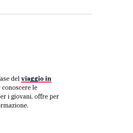
fase del
viaggio in
r conoscere le
r i giovani, offre per
formazione.