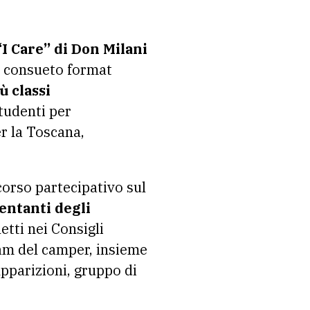
“I Care” di Don Milani
l consueto format
ù classi
tudenti per
er la Toscana,
corso partecipativo sul
entanti degli
etti nei Consigli
eam del camper, insieme
Apparizioni, gruppo di