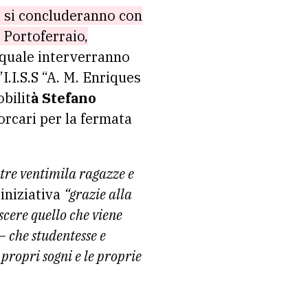
he si concluderanno con
i Portoferraio,
 quale interverranno
’I.I.S.S “A. M. Enriques
obilit
à Stefano
orcari per la fermata
ltre ventimila ragazze e
iniziativa
“grazie alla
scere quello che viene
–
che studentesse e
propri sogni e le proprie