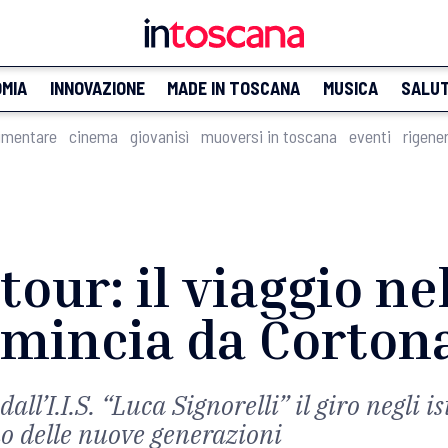
MIA
INNOVAZIONE
MADE IN TOSCANA
MUSICA
SALU
imentare
cinema
giovanisì
muoversi in toscana
eventi
rigene
tour: il viaggio ne
omincia da Corton
ll’I.I.S. “Luca Signorelli” il giro negli i
no delle nuove generazioni