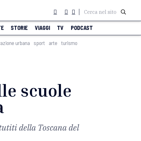
Cerca nel sito
TE
STORIE
VIAGGI
TV
PODCAST
razione urbana
sport
arte
turismo
lle scuole
a
stutiti della Toscana del