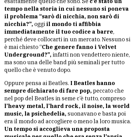
esattamente quello che sono. Se
c’è stato un
tempo nella storia in cui nessuno si poneva
il problema “sarò di nicchia, non sarò di
nicchia?”,
oggi
il mondo ti affibbia
immediatamente il tuo codice a barre
,
perché deve collocarti in un mercato. Nessuno si
è mai chiesto “
Che genere fanno i Velvet
Underground?”,
infatti non vendettero niente,
ma sono una delle band più seminali per tutto
quello che è venuto dopo.
Oppure pensa ai Beatles.
I Beatles hanno
sempre dichiarato di fare pop,
peccato che
nel pop del Beatles in seme c’è tutto, compreso
l’heavy metal, l’hard rock, il noise, la world
music, la psichedelia,
suonavano e basta poi
era il mondo ad accogliere o meno la loro musica.
Un tempo si accoglieva una proposta
musicale per quello che era senza l’ansia