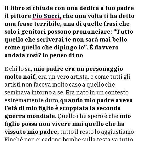
Il libro si chiude con una dedica a tuo padre
il pittore
Pio Succi,
che una volta ti ha detto
una frase terribile, una di quelle frasi che
solo i genitori possono pronunciare: “Tutto
quello che scriverai te non sarà mai bello
come quello che dipingo io”. È davvero
andata così? Io penso di no
E chi lo sa,
mio padre era un personaggio
molto naif,
era un vero artista, e come tutti gli
artisti non faceva molto caso a quello che
seminava intorno a se. Era nato in un contesto
estremamente duro,
quando mio padre aveva
l’età di mio figlio è scoppiata la seconda
guerra mondiale
. Quello che spero è che
mio
figlio possa non vivere mai quello che ha
vissuto mio padre,
tutto il resto lo aggiustiamo.
Finché non ci cadono bombe sulla testa va tutto