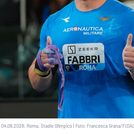
| 04.06.2026, Roma, Stadio Olimpico | Foto: Francesca Grana/FID