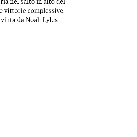
ia nel salto in alto del
re vittorie complessive.
i vinta da Noah Lyles