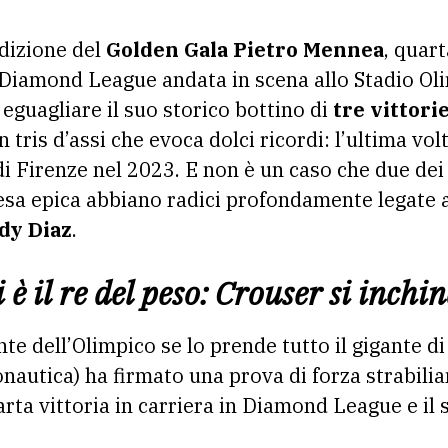
edizione del
Golden Gala Pietro Mennea
, quar
 Diamond League andata in scena allo Stadio Ol
a eguagliare il suo storico bottino di
tre vittori
Un tris d’assi che evoca dolci ricordi: l’ultima vo
di Firenze nel 2023. E non è un caso che due dei
esa epica abbiano radici profondamente legate a
dy Diaz
.
è il re del peso: Crouser si inchi
te dell’Olimpico se lo prende tutto il gigante di
nautica) ha firmato una prova di forza strabilian
rta vittoria in carriera in Diamond League e il s