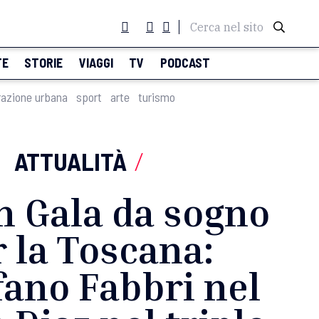
Cerca nel sito
TE
STORIE
VIAGGI
TV
PODCAST
razione urbana
sport
arte
turismo
ATTUALITÀ
/
n Gala da sogno
 la Toscana:
fano Fabbri nel