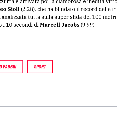
zurra è arrivata poi la clamorosa e inedita vittor
eo Sioli
(2,28), che ha blindato il record delle t
canalizzata tutta sulla super sfida dei 100 metr
to i 10 secondi di
Marcell Jacobs
(9.99).
O FABBRI
SPORT