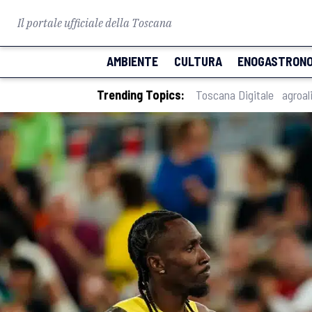
Il portale ufficiale della Toscana
AMBIENTE
CULTURA
ENOGASTRONO
Trending Topics:
Toscana Digitale
agroal