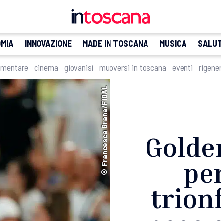
MIA
INNOVAZIONE
MADE IN TOSCANA
MUSICA
SALU
imentare
cinema
giovanisì
muoversi in toscana
eventi
rigene
© Francesca Grana/FIDAL
Golde
per
trion