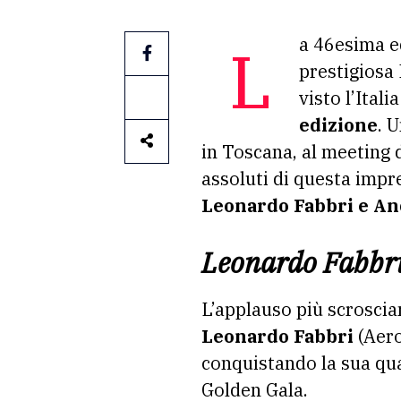
La 46esima 
prestigiosa
visto l’Itali
edizione
. 
in Toscana, al meeting 
assoluti di questa impr
Leonardo Fabbri e An
Leonardo Fabbri 
L’applauso più scroscian
Leonardo Fabbri
(Aero
conquistando la sua qua
Golden Gala.