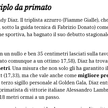
riplo da primato
y Diaz. Il triplista azzurro (Fiamme Gialle), ch
, sotto la guida tecnica di Fabrizio Donato) com
ne sportiva, ha bagnato il suo debutto stagional
un nullo e ben 35 centimetri lasciati sulla tavo
nato comunque a un ottimo 17,58), Diaz ha trova
etri
. Una misura che non solo gli ha garantito i
t (17,33), ma che vale anche come
migliore pr
 terzo sigillo personale al Golden Gala, Diaz entr
primatista di vittorie italiane Alessandro Lam
 18 metri ormai a un passo.