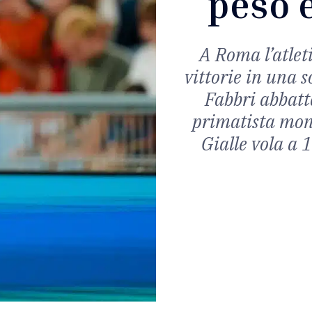
peso e
A Roma l’atleti
vittorie in una s
Fabbri abbatte
primatista mond
Gialle vola a 