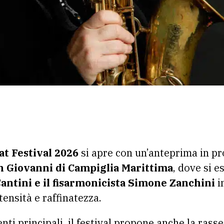
at Festival 2026
si apre con un’anteprima in 
San Giovanni di Campiglia Marittima
, dove si 
Cantini e il fisarmonicista Simone Zanchini
i
ensità e raffinatezza.
ti principali, il festival propone anche la ras