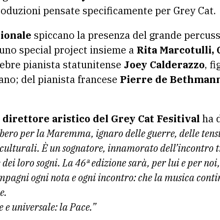
oduzioni pensate specificamente per Grey Cat.
zionale
spiccano la presenza del grande percuss
 uno special project insieme a
Rita Marcotulli, 
ebre pianista statunitense
Joey Calderazzo
, f
o; del pianista francese
Pierre de Bethmann
direttore aristico del Grey Cat Fesitival
ha d
libero per la Maremma, ignaro delle guerre, delle tensio
e culturali. È un sognatore, innamorato dell’incontro tr
 dei loro sogni. La 46ª edizione sarà, per lui e per noi
pagni ogni nota e ogni incontro: che la musica continu
e.
e universale: la Pace.”