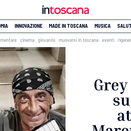
MIA
INNOVAZIONE
MADE IN TOSCANA
MUSICA
SALU
imentare
cinema
giovanisì
muoversi in toscana
eventi
rigene
Grey 
su
a
Mare