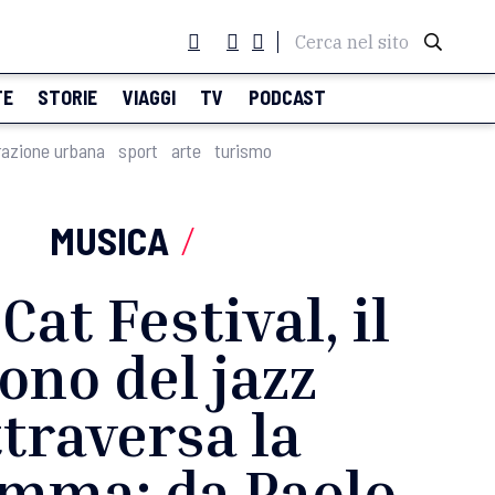
Cerca nel sito
TE
STORIE
VIAGGI
TV
PODCAST
razione urbana
sport
arte
turismo
MUSICA
/
Cat Festival, il
ono del jazz
ttraversa la
mma: da Paolo