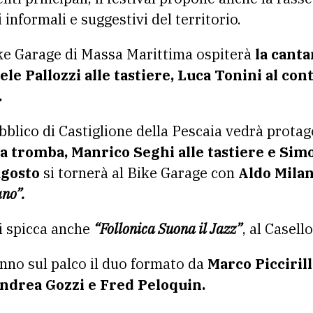
i informali e suggestivi del territorio.
ke Garage di Massa Marittima ospiterà
la canta
ele Pallozzi alle tastiere, Luca Tonini al co
.
bblico di Castiglione della Pescaia vedrà prota
 tromba, Manrico Seghi alle tastiere e Simon
agosto
si tornerà al Bike Garage con
Aldo Milan
ano”.
li spicca anche
“Follonica Suona il Jazz”
, al Casell
nno sul palco il duo formato da
Marco Picciril
ndrea Gozzi e Fred Peloquin.