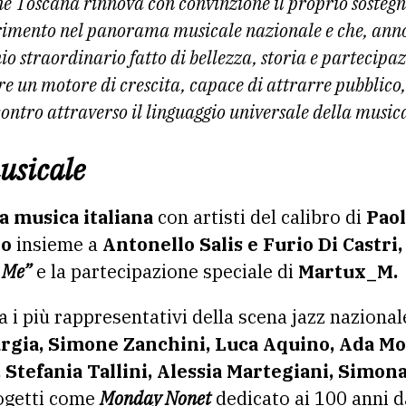
e Toscana rinnova con convinzione il proprio sostegno
erimento nel panorama musicale nazionale e che, ann
o straordinario fatto di bellezza, storia e partecipa
re un motore di crescita, capace di attrarre pubblico
contro attraverso il linguaggio universale della music
usicale
a musica italiana
con artisti del calibro di
Paol
io
insieme a
Antonello Salis e Furio Di Castri,
 Me”
e la partecipazione speciale di
Martux_M.
a i più rappresentativi della scena jazz naziona
rgia, Simone Zanchini, Luca Aquino, Ada Mo
 Stefania Tallini, Alessia Martegiani, Simon
rogetti come
Monday Nonet
dedicato ai 100 anni d