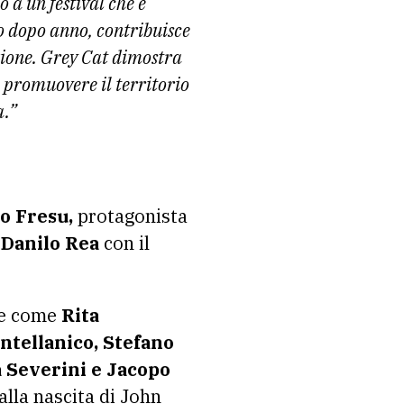
 a un festival che è
o dopo anno, contribuisce
zione. Grey Cat dimostra
, promuovere il territorio
a.”
o Fresu,
protagonista
 Danilo Rea
con il
le come
Rita
ntellanico, Stefano
a Severini e Jacopo
alla nascita di John