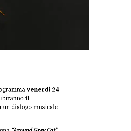
programma
venerdì 24
esibiranno
il
n un dialogo musicale
segna
“Around Grey Cat”,