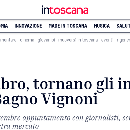
MIA
INNOVAZIONE
MADE IN TOSCANA
MUSICA
SALU
imentare
cinema
giovanisì
muoversi in toscana
eventi
rigene
libro, tornano gli 
 Bagno Vignoni
embre appuntamento con giornalisti, scri
stra mercato