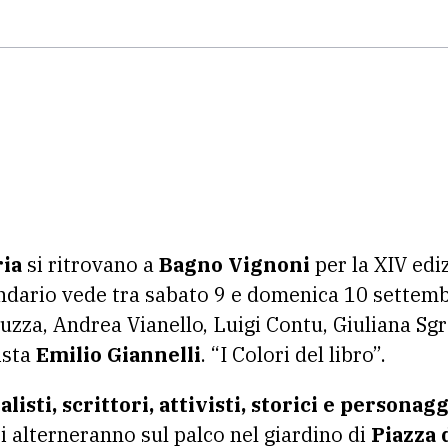
ria
si ritrovano a
Bagno Vignoni
per la XIV edi
lendario vede tra sabato 9 e domenica 10 settem
zza, Andrea Vianello, Luigi Contu, Giuliana Sgr
tista
Emilio Giannelli
. “I Colori del libro”.
listi, scrittori, attivisti, storici e personagg
 alterneranno sul palco nel giardino di
Piazza 