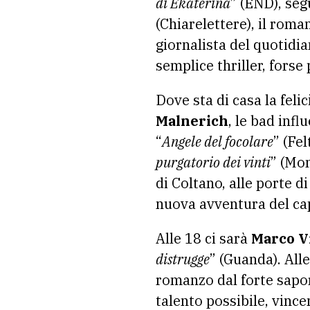
di Ekaterina
” (END), seg
(Chiarelettere), il roma
giornalista del quotid
semplice thriller, forse 
Dove sta di casa la fel
Malnerich
, le bad infl
“
Angele del focolare
” (Fel
purgatorio dei vinti
” (Mon
di Coltano, alle porte d
nuova avventura del ca
Alle 18 ci sarà
Marco V
distrugge
” (Guanda). All
romanzo dal forte sapor
talento possibile, vince