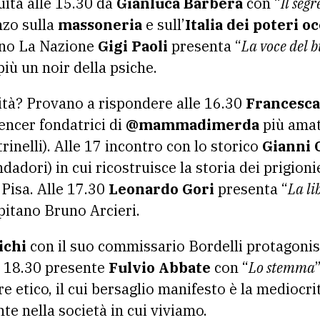
uita alle 15.30 da
Gianluca Barbera
con “
Il seg
nzo sulla
massoneria
e sull’
Italia dei poteri oc
iano La Nazione
Gigi Paoli
presenta “
La voce del b
più un noir della psiche.
icità? Provano a rispondere alle 16.30
Francesca
uencer fondatrici di
@mammadimerda
più amat
trinelli). Alle 17 incontro con lo storico
Gianni 
dadori) in cui ricostruisce la storia dei prigioni
i Pisa. Alle 17.30
Leonardo Gori
presenta
“
La li
pitano Bruno Arcieri.
ichi
con il suo commissario Bordelli protagonist
e 18.30 presente
Fulvio Abbate
con “
Lo stemma
e etico, il cui bersaglio manifesto è la mediocr
nte nella società in cui viviamo.