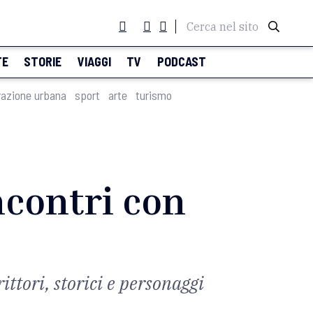
Cerca nel sito
TE
STORIE
VIAGGI
TV
PODCAST
razione urbana
sport
arte
turismo
incontri con
ttori, storici e personaggi