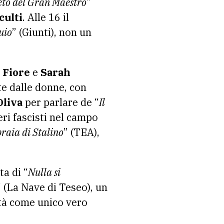
reto del Gran Maestro”
culti
. Alle 16 il
uio
” (Giunti), non un
Fiore
e
Sarah
e dalle donne, con
Oliva
per parlare de “
Il
eri fascisti nel campo
braia di Stalino
” (TEA),
a di “
Nulla si
” (La Nave di Teseo), un
ità come unico vero