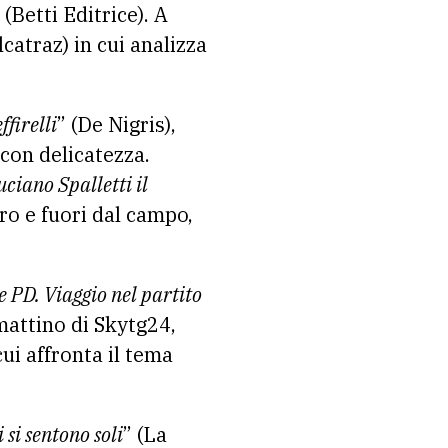
 (Betti Editrice). A
lcatraz) in cui analizza
ffirelli
” (De Nigris),
 con delicatezza.
uciano Spalletti il
tro e fuori dal campo,
 PD. Viaggio nel partito
 mattino di Skytg24,
 cui affronta il tema
ri si sentono soli
” (La