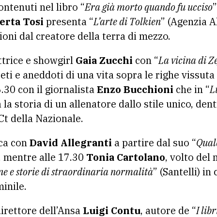
ntenuti nel libro “
Era già morto quando fu ucciso
”
erta Tosi
presenta “
L’arte di Tolkien
” (Agenzia A
tioni dal creatore della terra di mezzo.
ttrice e showgirl
Gaia Zucchi
con “
La vicina di Ze
eti e aneddoti di una vita sopra le righe vissuta
6.30 con il giornalista
Enzo Bucchioni
che in “
L
 la storia di un allenatore dallo stile unico, den
t della Nazionale.
ica con
David Allegranti
a partire dal suo “
Quale
), mentre alle 17.30
Tonia
Cartolano
, volto del
e e storie di straordinaria normalità
” (Santelli) in
inile.
direttore dell’Ansa
Luigi Contu
, autore
de “
I lib