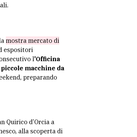
ali.
la
mostra mercato di
d espositori
consecutivo l
’Officina
n
piccole macchine da
 weekend, preparando
n Quirico d’Orcia a
esco, alla scoperta di