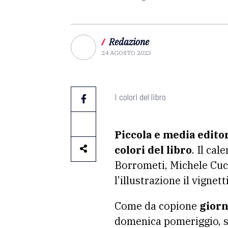
/
Redazione
24 AGOSTO 2023
I colori del libro
Piccola e media edito
colori del libro
. Il ca
Borrometi, Michele Cucu
l’illustrazione il vignet
Come da copione
giorna
domenica pomeriggio, si