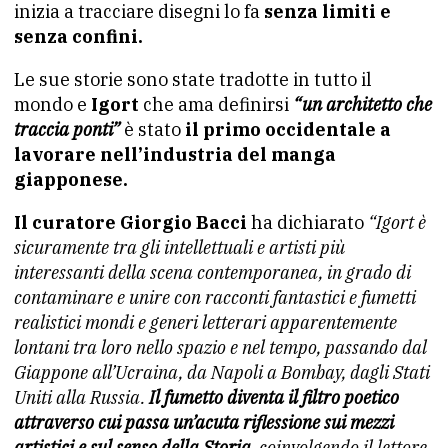
inizia a tracciare disegni lo fa
senza limiti e
senza confini.
Le sue storie sono state tradotte in tutto il
mondo e
Igort
che ama definirsi
“un architetto che
traccia ponti”
è stato
il primo occidentale a
lavorare nell’industria del manga
giapponese.
Il curatore Giorgio Bacci
ha dichiarato
“Igort è
sicuramente tra gli intellettuali e artisti più
interessanti della scena contemporanea, in grado di
contaminare e unire con racconti fantastici e fumetti
realistici mondi e generi letterari apparentemente
lontani tra loro nello spazio e nel tempo, passando dal
Giappone all’Ucraina, da Napoli a Bombay, dagli Stati
Uniti alla Russia.
Il fumetto diventa il filtro poetico
attraverso cui passa un’acuta riflessione sui mezzi
artistici e sul senso della Storia
, coinvolgendo il lettore