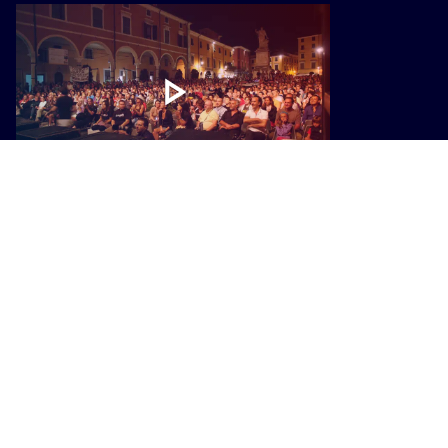
CULTURA
Con-vivere Carrara festival, eventi e
riflessioni sul significato di
“abitare”