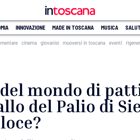
MIA
INNOVAZIONE
MADE IN TOSCANA
MUSICA
SALU
imentare
cinema
giovanisì
muoversi in toscana
eventi
rigene
 del mondo di patt
llo del Palio di Si
eloce?