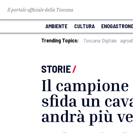
Il portale ufficiale della Toscana
AMBIENTE
CULTURA
ENOGASTRONO
Trending Topics:
Toscana Digitale
agroal
STORIE
/
Il campione
sfida un cava
andrà più v