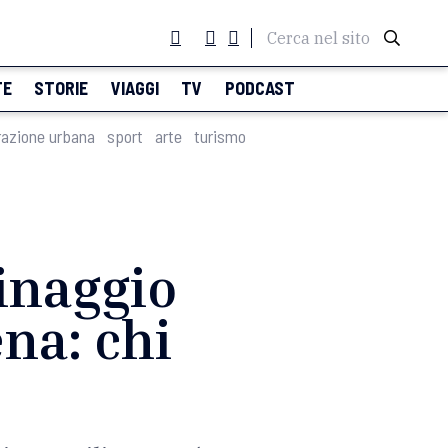
Cerca nel sito
TE
STORIE
VIAGGI
TV
PODCAST
razione urbana
sport
arte
turismo
inaggio
ena: chi