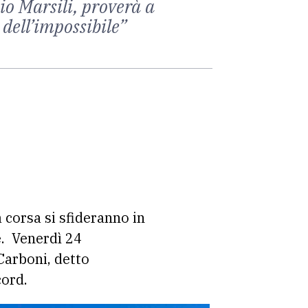
o Marsili, proverà a
 dell’impossibile”
 corsa si sfideranno in
e. Venerdì 24
 Carboni, detto
cord.