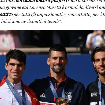
cui tutti
noi siamo ancora più fieri
sono il Lorenzo Mu
a giovane età Lorenzo Musetti è ormai da diversi anni
ositivo
per tutti gli appassionati e, soprattutto, per i
lui si sono avvicinati al tennis
“.