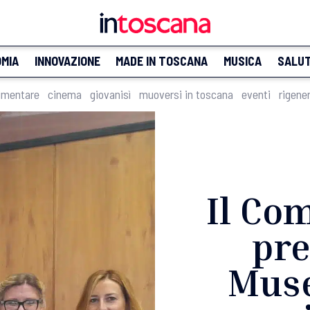
MIA
INNOVAZIONE
MADE IN TOSCANA
MUSICA
SALU
imentare
cinema
giovanisì
muoversi in toscana
eventi
rigene
Il Co
pre
Muse