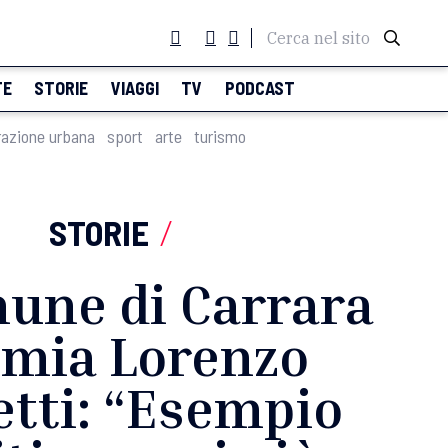
Cerca nel sito
TE
STORIE
VIAGGI
TV
PODCAST
razione urbana
sport
arte
turismo
STORIE
/
mune di Carrara
mia Lorenzo
tti: “Esempio