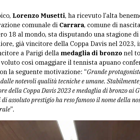
pico,
Lorenzo Musetti
, ha ricevuto l’alta benem
razione comunale di
Carrara
, comune di nascita
ro 18 al mondo, sta disputando una stagione di 
iore, già vincitore della Coppa Davis nel 2023, i
ncitore a Parigi della
medaglia di bronzo
nel to
voluto così omaggiare il tennista apuano confe
on la seguente motivazione: “
Grande protagonista 
 dalle notevoli qualità tecniche e umane. Stabilmente 
ore della Coppa Davis 2023 e medaglia di bronzo ai G
 di assoluto prestigio ha reso famoso il nome della no
erale
”.