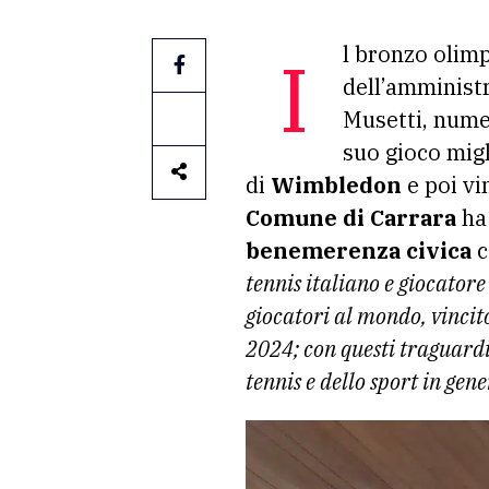
Il bronzo olim
dell’amminist
Musetti, nume
suo gioco migl
di
Wimbledon
e poi vi
Comune di Carrara
ha 
benemerenza civica
c
tennis italiano e giocatore
giocatori al mondo, vincit
2024; con questi traguardi
tennis e dello sport in gen