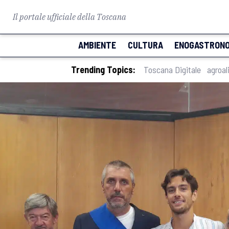
Il portale ufficiale della Toscana
AMBIENTE
CULTURA
ENOGASTRONO
Trending Topics:
Toscana Digitale
agroal