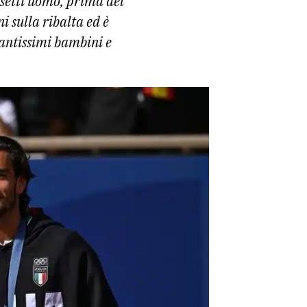
setti uomo, prima del
 sulla ribalta ed è
 tantissimi bambini e