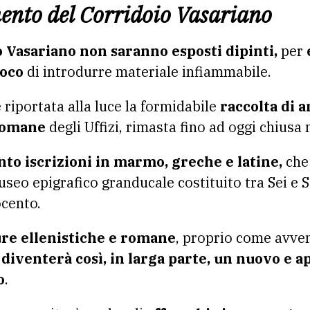
mento del Corridoio Vasariano
 Vasariano non saranno esposti dipinti,
per
uoco
di introdurre materiale infiammabile.
riportata alla luce la formidabile
raccolta di a
romane
degli Uffizi, rimasta fino ad oggi chiusa 
nto iscrizioni in marmo, greche e latine,
che 
useo epigrafico granducale costituito tra Sei e 
ocento.
re ellenistiche e romane
, proprio come avveni
 diventerà così, in larga parte, un nuovo e 
o
.