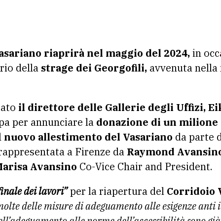
Vasariano riaprirà nel maggio del 2024,
in occ
rio della
strage dei Georgofili,
avvenuta nella n
iato
il direttore delle Gallerie degli Uffizi, 
pa per annunciare la
donazione di un milione 
l
nuovo allestimento del Vasariano
da parte 
rappresentata a Firenze da
Raymond
Avansin
Marisa
Avansino
Co-Vice Chair and President.
inale dei lavori”
per la riapertura del
Corridoio 
olte delle misure di adeguamento alle esigenze anti i
ll’adeguamento alle norme dell’accessibilità sono gi