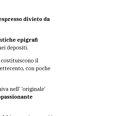
espresso divieto da
ntiche epigrafi
nei depositi.
costituiscono il
Settecento, con poche
va nell’ ‘originale’
appassionante