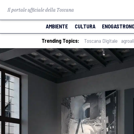
Il portale ufficiale della Toscana
AMBIENTE
CULTURA
ENOGASTRONO
Trending Topics:
Toscana Digitale
agroal