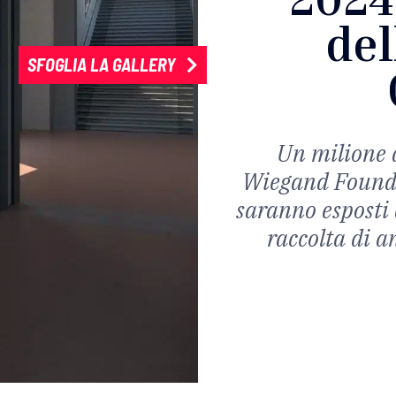
del
SFOGLIA LA GALLERY
Un milione d
Wiegand Founda
saranno esposti 
raccolta di a