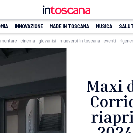
MIA
INNOVAZIONE
MADE IN TOSCANA
MUSICA
SALU
imentare
cinema
giovanisì
muoversi in toscana
eventi
rigene
Maxi d
Corri
riapr
2024