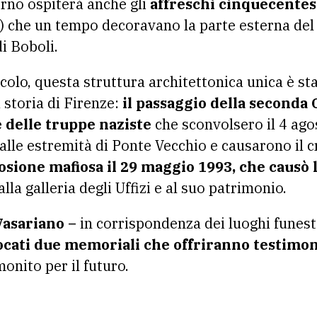
erno ospiterà anche gli
affreschi cinquecentes
) che un tempo decoravano la parte esterna del 
di Boboli.
colo, questa struttura architettonica unica è st
 storia di Firenze:
il passaggio della seconda
e delle truppe naziste
che sconvolsero il 4 agos
 alle estremità di Ponte Vecchio e causarono il cr
losione mafiosa il 29 maggio 1993, che causò 
lla galleria degli Uffizi e al suo patrimonio.
Vasariano –
in corrispondenza dei luoghi funesta
ocati due memoriali che offriranno testimon
onito per il futuro.