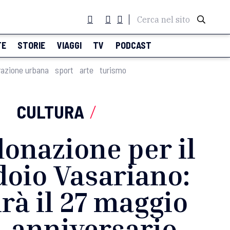
Cerca nel sito
TE
STORIE
VIAGGI
TV
PODCAST
razione urbana
sport
arte
turismo
CULTURA
/
onazione per il
doio Vasariano:
irà il 27 maggio
, anniversario