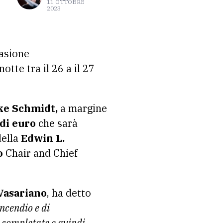
11 OTTOBRE
2023
asione
otte tra il 26 a il 27
Eike Schmidt,
a margine
di euro
che sarà
della
Edwin L.
o
Chair and Chief
Vasariano
, ha detto
ncendio e di
à completate e quindi