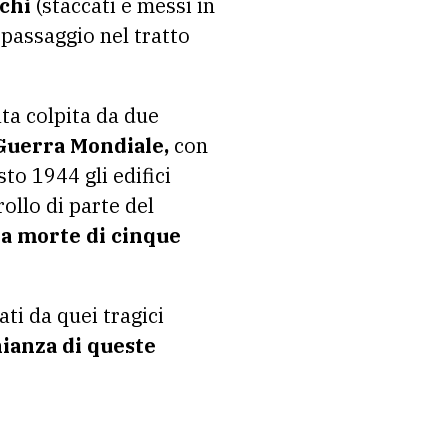
chi
(staccati e messi in
passaggio nel tratto
ata colpita da due
 Guerra Mondiale,
con
to 1944 gli edifici
ollo di parte del
la morte di cinque
ti da quei tragici
ianza di queste