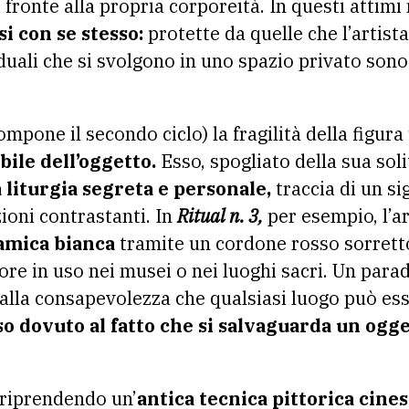
i fronte alla propria corporeità. In questi attim
i con se stesso:
protette da quelle che l’artista
iduali che si svolgono in uno spazio privato son
mpone il secondo ciclo) la fragilità della figura
bile dell’oggetto.
Esso, spogliato della sua sol
 liturgia segreta e personale,
traccia di un si
ioni contrastanti. In
Ritual n. 3,
per esempio, l’a
amica bianca
tramite un cordone rosso sorrett
tore in uso nei musei o nei luoghi sacri. Un para
alla consapevolezza che qualsiasi luogo può ess
iso dovuto al fatto che si salvaguarda un ogg
riprendendo un’
antica tecnica pittorica cine