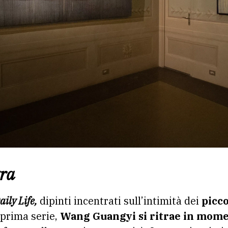
tra
aily Life,
dipinti incentrati sull’intimità dei
piccol
 prima serie,
Wang Guangyi si ritrae in momen