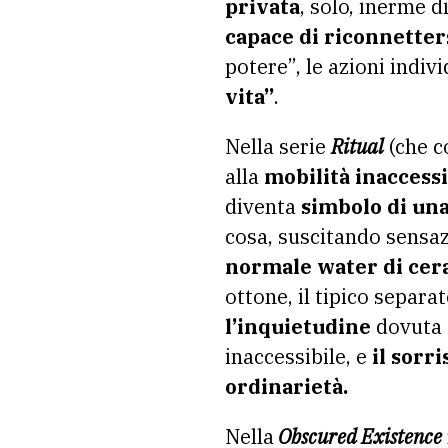
privata
, solo, inerme d
capace di riconnetters
potere”, le azioni indiv
vita”
.
Nella serie
Ritual
(che co
alla
mobilità inaccessi
diventa
simbolo di una
cosa, suscitando sensaz
normale water di cer
ottone, il tipico separa
l’inquietudine
dovuta 
inaccessibile, e
il sorr
ordinarietà.
Nella
Obscured Existence