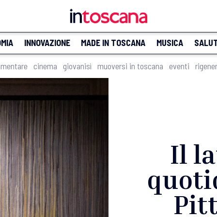
MIA
INNOVAZIONE
MADE IN TOSCANA
MUSICA
SALU
imentare
cinema
giovanisì
muoversi in toscana
eventi
rigene
Il l
quoti
Pit