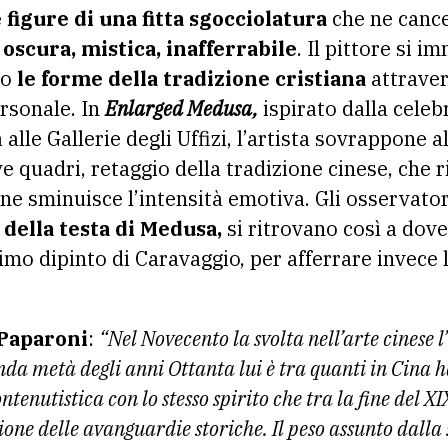
figure di una fitta sgocciolatura
che ne cance
oscura, mistica, inafferrabile
. Il pittore si 
do
le forme della tradizione cristiana
attraver
ersonale. In
Enlarged Medusa,
ispirato dalla celeb
alle Gallerie degli Uffizi, l’artista sovrappone 
ve quadri, retaggio della tradizione cinese, che 
e ne sminuisce l’intensità emotiva. Gli osservator
della testa di Medusa,
si ritrovano così a dov
imo dipinto di Caravaggio, per afferrare invece 
 Paparoni
:
“Nel Novecento la svolta nell’arte cinese 
da metà degli anni Ottanta lui è tra quanti in Cina 
ntenutistica con lo stesso spirito che tra la fine del XIX
ne delle avanguardie storiche. Il peso assunto dalla s