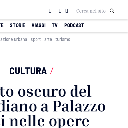
Cerca nel sito
TE
STORIE
VIAGGI
TV
PODCAST
razione urbana
sport
arte
turismo
CULTURA
/
ato oscuro del
diano a Palazzo
ti nelle opere