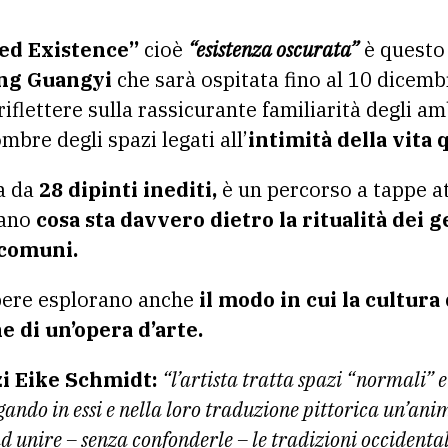
red Existence”
cioè
“esistenza oscurata”
è questo 
ng Guangyi
che sarà ospitata fino al 10 dicembr
riflettere sulla rassicurante familiarità degli a
ombre degli spazi legati all’
intimità della vita 
a da
28 dipinti inediti,
è un percorso a tappe a
gano
cosa sta davvero dietro la ritualità dei ge
 comuni.
opere esplorano anche
il modo in cui la cultura
e di un’opera d’arte.
izi Eike Schmidt:
“l’artista tratta spazi “normali” e
dagando in essi e nella loro traduzione pittorica un’an
ad unire – senza confonderle – le tradizioni occidental