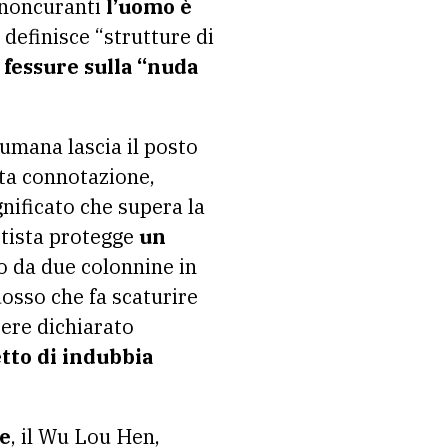
i noncuranti
l’uomo è
 definisce “strutture di
o
fessure sulla “nuda
 umana lascia il posto
ita connotazione,
gnificato che supera la
rtista protegge
un
o da due colonnine in
dosso che fa scaturire
ere dichiarato
etto di indubbia
se
, il Wu Lou Hen,