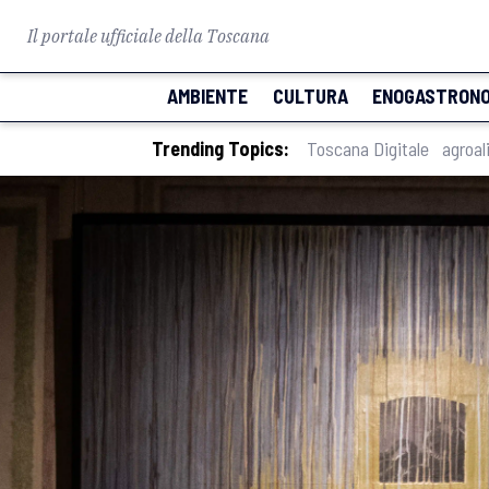
Il portale ufficiale della Toscana
AMBIENTE
CULTURA
ENOGASTRONO
Trending Topics:
Toscana Digitale
agroal